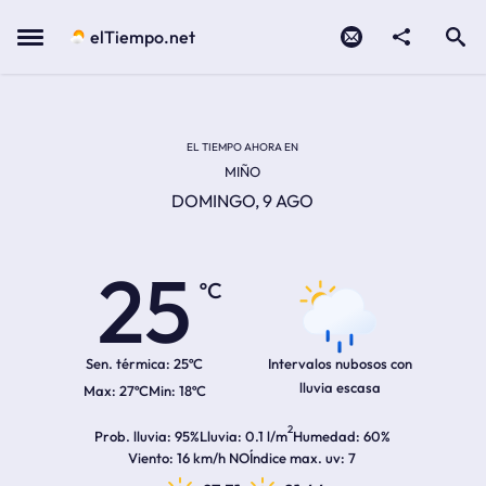
Contacto
compartir
Open search
Menu
elTiempo.net
Temperatura actual:
Temperatura máxima:
Temperatura mínima:
Hora de amanecer
Hora de anochecer
EL TIEMPO AHORA EN
MIÑO
DOMINGO, 9 AGO
25
ºC
Sen. térmica:
25ºC
Intervalos nubosos con
lluvia escasa
27ºC
18ºC
2
Prob. lluvia
95%
Lluvia
0.1 l/m
Humedad
60%
Viento
16 km/h NO
Índice max. uv
7