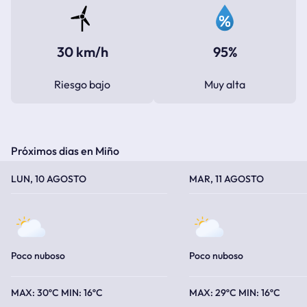
30 km/h
95%
Riesgo bajo
Muy alta
Próximos dias en Miño
TEMPERATURA MÁXIMA
TEMPERATURA MÍNIMA
TEMPERATURA MÁXIMA
TEMPERATURA MÍNIMA
LUN, 10 AGOSTO
MAR, 11 AGOSTO
Poco nuboso
Poco nuboso
30ºC
16ºC
29ºC
16ºC