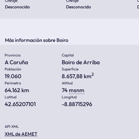
Oleaje
Oleaje
Desconocido
Desconocido
Más información sobre Boiro
Provincia
Capital
A Coruña
Boiro de Arriba
Población
Superficie
2
19.060
8.657,88 km
Perímetro
Altitud
64.162 km
74
msnm
Latitud
Longitud
42.65207101
-8.88715296
API XML
XML de AEMET