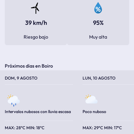
39 km/h
95%
Riesgo bajo
Muy alta
Próximos dias en Boiro
TEMPERATURA MÁXIMA
TEMPERATURA MÍNIMA
TEMPERATURA MÁXIMA
TEMPERATURA MÍNIMA
DOM, 9 AGOSTO
LUN, 10 AGOSTO
Intervalos nubosos con lluvia escasa
Poco nuboso
28ºC
18ºC
29ºC
17ºC