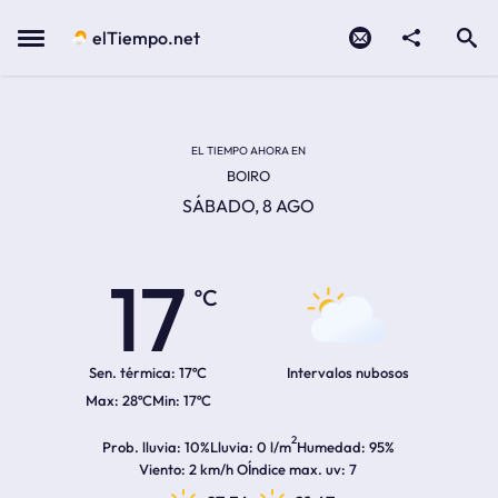
Contacto
compartir
Open search
Menu
elTiempo.net
Temperatura actual:
Temperatura máxima:
Temperatura mínima:
Hora de amanecer
Hora de anochecer
EL TIEMPO AHORA EN
BOIRO
SÁBADO, 8 AGO
17
ºC
Sen. térmica:
17ºC
Intervalos nubosos
28ºC
17ºC
2
Prob. lluvia
10%
Lluvia
0 l/m
Humedad
95%
Viento
2 km/h O
Índice max. uv
7