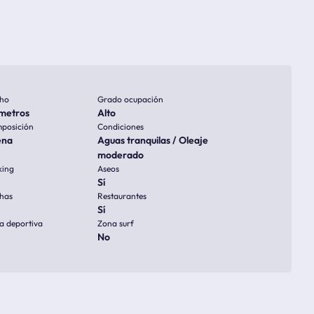
ho
Grado ocupación
metros
Alto
posición
Condiciones
ena
Aguas tranquilas / Oleaje
moderado
king
Aseos
Sí
has
Restaurantes
Sí
a deportiva
Zona surf
No