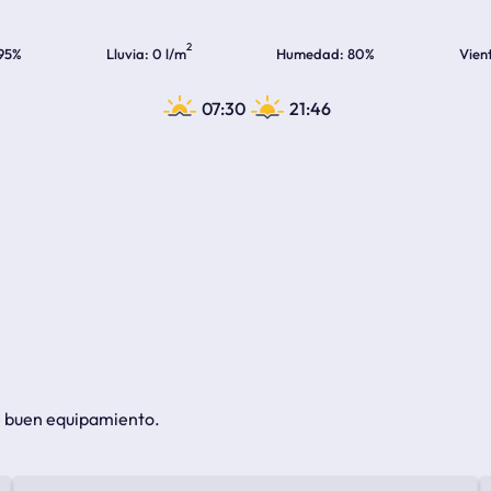
2
95%
Lluvia
0 l/m
Humedad
80%
Vien
07:30
21:46
de buen equipamiento.