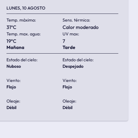
LUNES, 10 AGOSTO
Temp. máxima:
Sens. térmica:
31ºC
calor moderado
Temp. max. agua:
UV max:
19ºC
7
Mañana
Tarde
Estado del cielo:
Estado del cielo:
nuboso
despejado
Viento:
Viento:
flojo
flojo
Oleaje:
Oleaje:
débil
débil