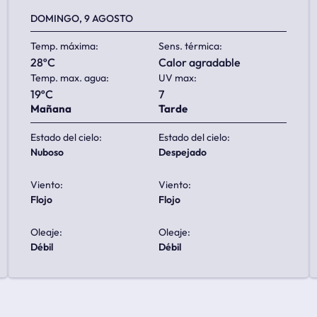
DOMINGO, 9 AGOSTO
Temp. máxima:
Sens. térmica:
28ºC
calor agradable
Temp. max. agua:
UV max:
19ºC
7
Mañana
Tarde
Estado del cielo:
Estado del cielo:
nuboso
despejado
Viento:
Viento:
flojo
flojo
Oleaje:
Oleaje:
débil
débil