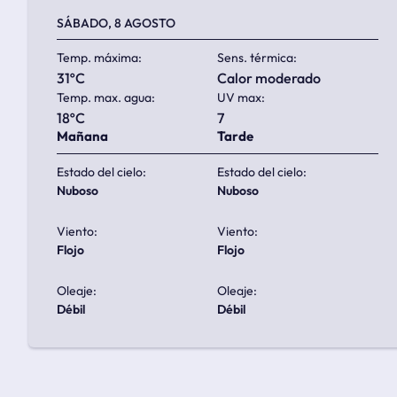
SÁBADO, 8 AGOSTO
Temp. máxima:
Sens. térmica:
31ºC
calor moderado
Temp. max. agua:
UV max:
18ºC
7
Mañana
Tarde
Estado del cielo:
Estado del cielo:
nuboso
nuboso
Viento:
Viento:
flojo
flojo
Oleaje:
Oleaje:
débil
débil