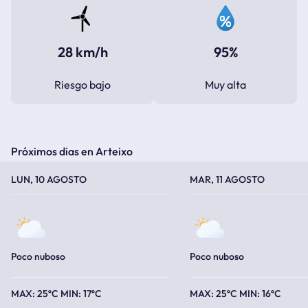
28 km/h
95%
Riesgo bajo
Muy alta
Próximos dias en Arteixo
TEMPERATURA MÁXIMA
TEMPERATURA MÍNIMA
TEMPERATURA MÁXIMA
TEMPERATURA MÍNIMA
LUN, 10 AGOSTO
MAR, 11 AGOSTO
Poco nuboso
Poco nuboso
25ºC
17ºC
25ºC
16ºC