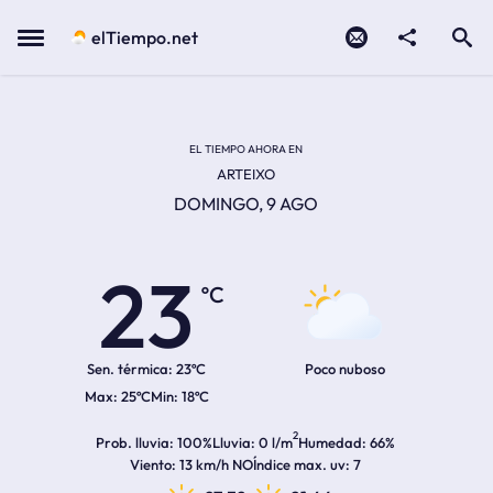
Contacto
compartir
Open search
Menu
elTiempo.net
Temperatura actual:
Temperatura máxima:
Temperatura mínima:
Hora de amanecer
Hora de anochecer
EL TIEMPO AHORA EN
ARTEIXO
DOMINGO, 9 AGO
23
ºC
Sen. térmica:
23ºC
Poco nuboso
25ºC
18ºC
2
Prob. lluvia
100%
Lluvia
0 l/m
Humedad
66%
Viento
13 km/h NO
Índice max. uv
7