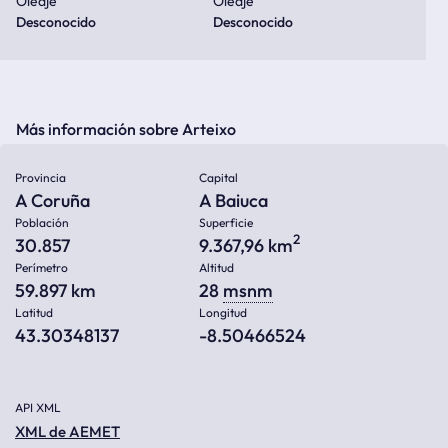
Oleaje
Oleaje
Desconocido
Desconocido
Más información sobre Arteixo
Provincia
Capital
A Coruña
A Baiuca
Población
Superficie
2
30.857
9.367,96 km
Perímetro
Altitud
59.897 km
28
msnm
Latitud
Longitud
43.30348137
-8.50466524
API XML
XML de AEMET