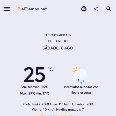
Contacto
compartir
Open search
Menu
elTiempo.net
Temperatura actual:
Temperatura máxima:
Temperatura mínima:
Hora de amanecer
Hora de anochecer
EL TIEMPO AHORA EN
CULLEREDO
SÁBADO, 8 AGO
25
ºC
Sen. térmica:
25ºC
Intervalos nubosos con
lluvia escasa
29ºC
17ºC
2
Prob. lluvia
20%
Lluvia
0.1 l/m
Humedad
63%
Viento
10 km/h N
Índice max. uv
7