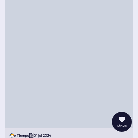
añadir
elTiempo
01 jul 2024