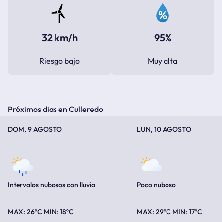
32 km/h
95%
Riesgo bajo
Muy alta
Próximos dias en Culleredo
TEMPERATURA MÁXIMA
TEMPERATURA MÍNIMA
TEMPERATURA MÁXIMA
TEMPERATURA MÍNIMA
DOM, 9 AGOSTO
LUN, 10 AGOSTO
Intervalos nubosos con lluvia
Poco nuboso
26ºC
18ºC
29ºC
17ºC