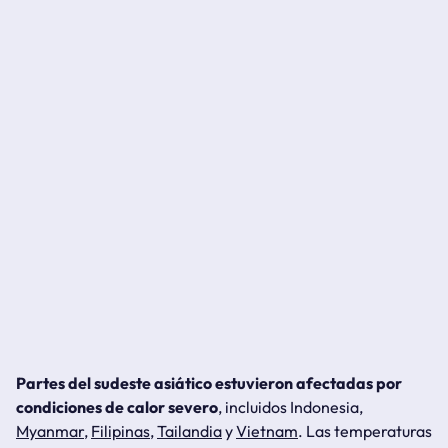
Partes del sudeste asiático estuvieron afectadas por
condiciones de calor severo
, incluidos Indonesia,
Myanmar
,
Filipinas
,
Tailandia
y
Vietnam
. Las temperaturas