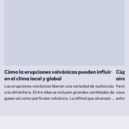
Cómo la erupciones volvánicas pueden influir
Cúpul
en el clima local y global
aire 
Las erupciones volcánicas liberan una variedad de sustancias
Fenóme
a la atmósfera. Entre ellas se incluyen grandes cantidades de
causad
gases así como partículas volcánica. La altitud que alcanzan y
estuvie
la composición química determinan sus efectos posteriores
sobre el clima.