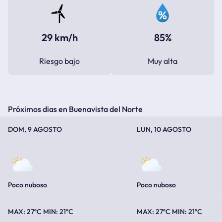
29 km/h
85%
Riesgo bajo
Muy alta
Próximos dias en Buenavista del Norte
TEMPERATURA MÁXIMA
TEMPERATURA MÍNIMA
TEMPERATURA MÁXIMA
TEMPERATURA MÍNIMA
DOM, 9 AGOSTO
LUN, 10 AGOSTO
Poco nuboso
Poco nuboso
27ºC
21ºC
27ºC
21ºC