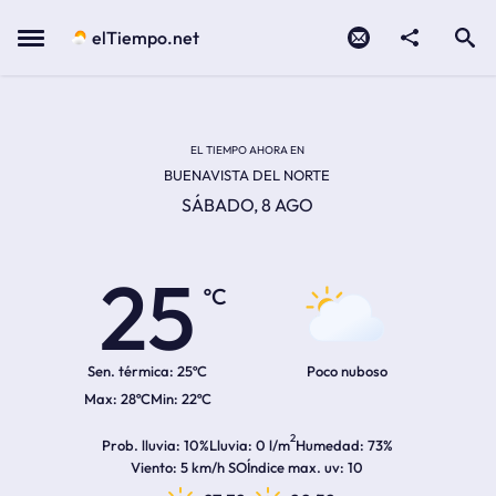
Contacto
compartir
Open search
Menu
elTiempo.net
Temperatura actual:
Temperatura máxima:
Temperatura mínima:
Hora de amanecer
Hora de anochecer
EL TIEMPO AHORA EN
BUENAVISTA DEL NORTE
SÁBADO, 8 AGO
25
ºC
Sen. térmica:
25ºC
Poco nuboso
28ºC
22ºC
2
Prob. lluvia
10%
Lluvia
0 l/m
Humedad
73%
Viento
5 km/h SO
Índice max. uv
10