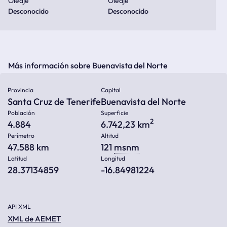
Oleaje
Oleaje
Desconocido
Desconocido
Más información sobre Buenavista del Norte
Provincia
Capital
Santa Cruz de Tenerife
Buenavista del Norte
Población
Superficie
2
4.884
6.742,23 km
Perímetro
Altitud
47.588 km
121
msnm
Latitud
Longitud
28.37134859
-16.84981224
API XML
XML de AEMET