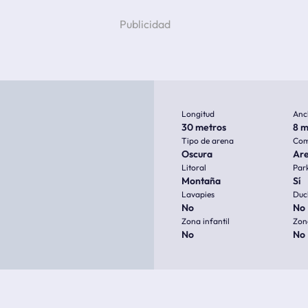
Longitud
Anc
30 metros
8 m
Tipo de arena
Com
Oscura
Are
Litoral
Par
Montaña
Sí
Lavapies
Duc
No
No
Zona infantil
Zon
No
No