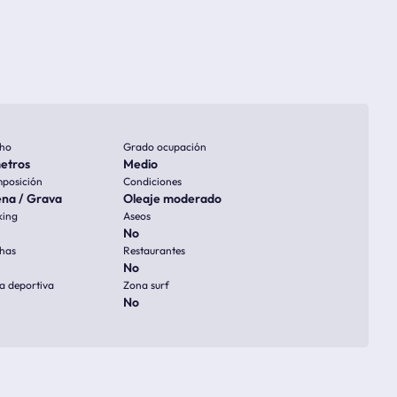
ho
Grado ocupación
etros
Medio
posición
Condiciones
na / Grava
Oleaje moderado
king
Aseos
No
has
Restaurantes
No
a deportiva
Zona surf
No