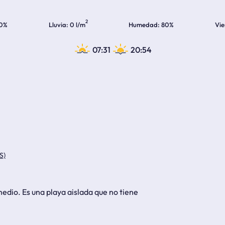
2
0%
Lluvia
0 l/m
Humedad
80%
Vie
07:31
20:54
S)
edio. Es una playa aislada que no tiene