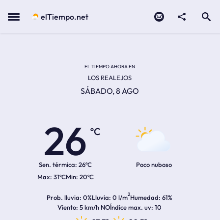
Contacto
compartir
Open search
Menu
elTiempo.net
Temperatura actual:
Temperatura máxima:
Temperatura mínima:
Hora de amanecer
Hora de anochecer
EL TIEMPO AHORA EN
LOS REALEJOS
SÁBADO, 8 AGO
26
ºC
Sen. térmica:
26ºC
Poco nuboso
31ºC
20ºC
2
Prob. lluvia
0%
Lluvia
0 l/m
Humedad
61%
Viento
5 km/h NO
Índice max. uv
10