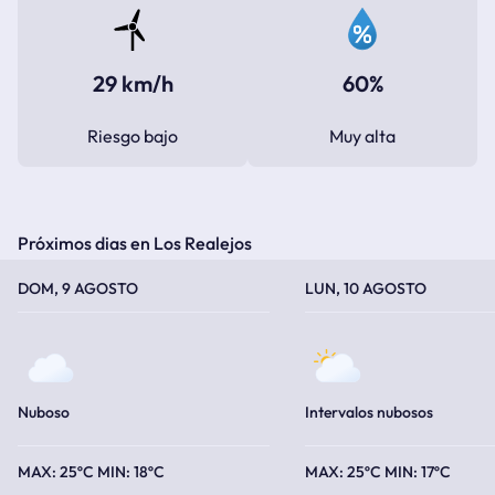
29 km/h
60%
Riesgo bajo
Muy alta
Próximos dias en Los Realejos
TEMPERATURA MÁXIMA
TEMPERATURA MÍNIMA
TEMPERATURA MÁXIMA
TEMPERATURA MÍNIMA
DOM, 9 AGOSTO
LUN, 10 AGOSTO
Nuboso
Intervalos nubosos
25ºC
18ºC
25ºC
17ºC