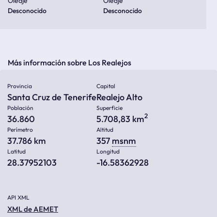
Oleaje
Oleaje
Desconocido
Desconocido
Más información sobre Los Realejos
Provincia
Capital
Santa Cruz de Tenerife
Realejo Alto
Población
Superficie
2
36.860
5.708,83 km
Perímetro
Altitud
37.786 km
357
msnm
Latitud
Longitud
28.37952103
-16.58362928
API XML
XML de AEMET