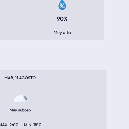
90%
Muy alta
PERATURA MÁXIMA
PERATURA MÍNIMA
MAR, 11 AGOSTO
Muy nuboso
24ºC
18ºC