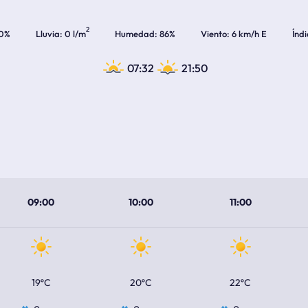
2
0%
Lluvia
0 l/m
Humedad
86%
Viento
6 km/h E
Índ
07:32
21:50
09:00
10:00
11:00
19ºC
20ºC
22ºC