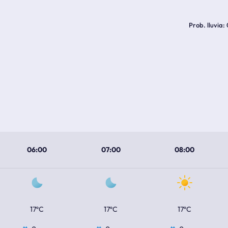
Prob. lluvia
06:00
07:00
08:00
17ºC
17ºC
17ºC