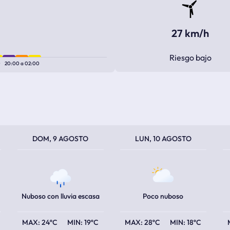
27 km/h
Riesgo bajo
0
20:00
a
02:00
TEMPERATURA MÁXIMA
TEMPERATURA MÍNIMA
TEMPERATURA MÁXIMA
TEMPERATURA MÍNIMA
TEM
TEM
DOM, 9 AGOSTO
LUN, 10 AGOSTO
Nuboso con lluvia escasa
Poco nuboso
24ºC
19ºC
28ºC
18ºC