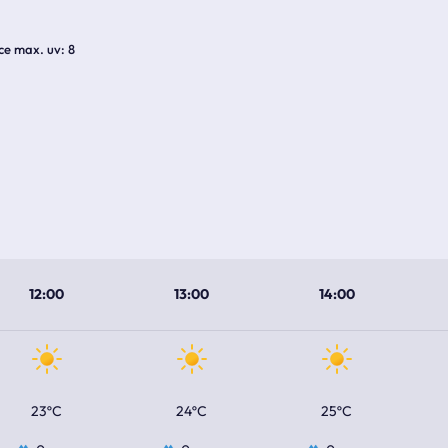
ice max. uv
8
12:00
13:00
14:00
23ºC
24ºC
25ºC