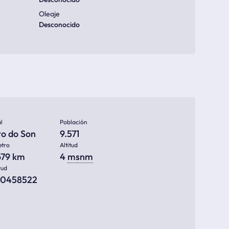
Oleaje
Desconocido
l
Población
to do Son
9.571
etro
Altitud
679 km
4
msnm
tud
00458522