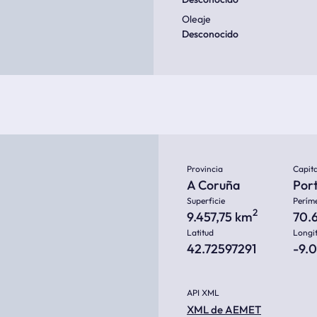
Oleaje
Desconocido
Provincia
Capita
A Coruña
Por
Superficie
Perím
2
9.457,75 km
70.
Latitud
Longi
42.72597291
-9.
API XML
XML de AEMET