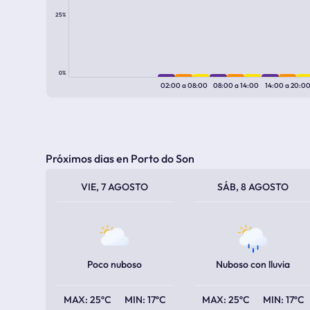
25%
0%
02:00
a
08:00
08:00
a
14:00
14:00
a
20:0
Próximos dias en Porto do Son
TEMPERATURA MÁXIMA
TEMPERATURA MÍNIMA
TEMPERATURA MÁXIMA
TEMPERATURA MÍNIMA
VIE, 7 AGOSTO
SÁB, 8 AGOSTO
Poco nuboso
Nuboso con lluvia
25ºC
17ºC
25ºC
17ºC