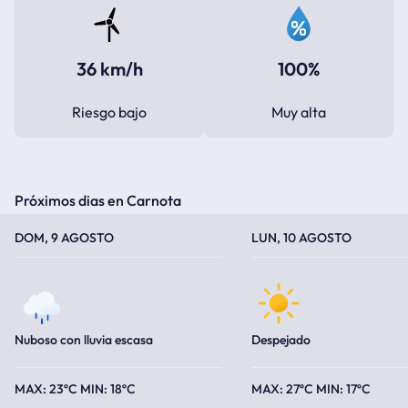
36 km/h
100%
Riesgo bajo
Muy alta
Próximos dias en Carnota
TEMPERATURA MÁXIMA
TEMPERATURA MÍNIMA
TEMPERATURA MÁXIMA
TEMPERATURA MÍNIMA
DOM, 9 AGOSTO
LUN, 10 AGOSTO
Nuboso con lluvia escasa
Despejado
23ºC
18ºC
27ºC
17ºC