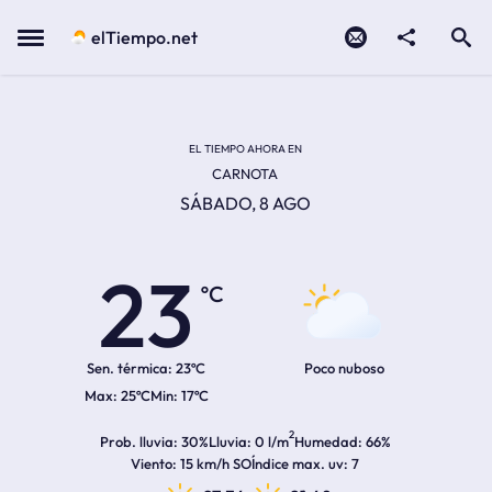
Contacto
compartir
Open search
Menu
elTiempo.net
Temperatura actual:
Temperatura máxima:
Temperatura mínima:
Hora de amanecer
Hora de anochecer
EL TIEMPO AHORA EN
CARNOTA
SÁBADO, 8 AGO
23
ºC
Sen. térmica:
23ºC
Poco nuboso
25ºC
17ºC
2
Prob. lluvia
30%
Lluvia
0 l/m
Humedad
66%
Viento
15 km/h SO
Índice max. uv
7