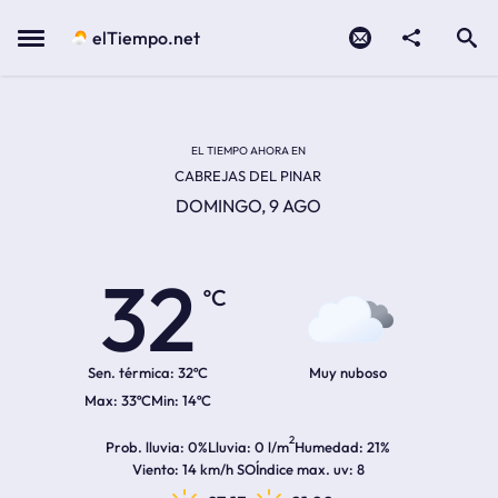
Contacto
compartir
Open search
Menu
elTiempo.net
Temperatura actual:
Temperatura máxima:
Temperatura mínima:
Hora de amanecer
Hora de anochecer
EL TIEMPO AHORA EN
CABREJAS DEL PINAR
DOMINGO, 9 AGO
32
ºC
Sen. térmica:
32ºC
Muy nuboso
33ºC
14ºC
2
Prob. lluvia
0%
Lluvia
0 l/m
Humedad
21%
Viento
14 km/h SO
Índice max. uv
8