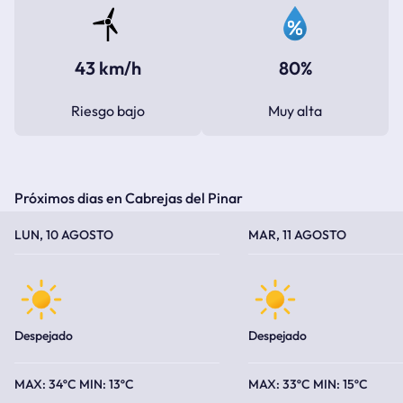
43 km/h
80%
Riesgo bajo
Muy alta
Próximos dias en Cabrejas del Pinar
TEMPERATURA MÁXIMA
TEMPERATURA MÍNIMA
TEMPERATURA MÁXIMA
TEMPERATURA MÍNIMA
LUN, 10 AGOSTO
MAR, 11 AGOSTO
Despejado
Despejado
34ºC
13ºC
33ºC
15ºC