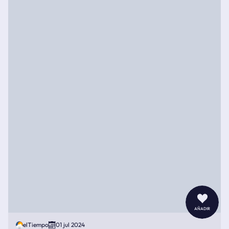
añadir
elTiempo
01 jul 2024