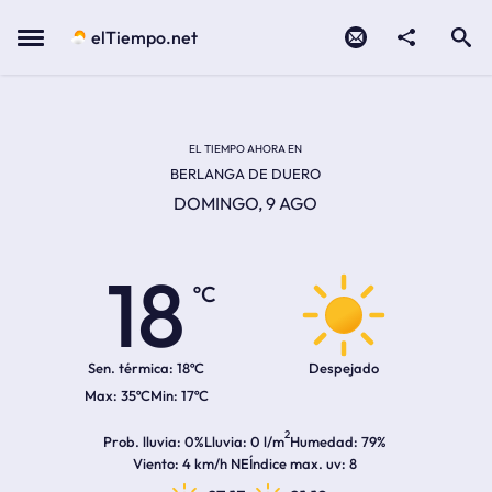
Contacto
compartir
Open search
Menu
elTiempo.net
Temperatura actual:
Temperatura máxima:
Temperatura mínima:
Hora de amanecer
Hora de anochecer
EL TIEMPO AHORA EN
BERLANGA DE DUERO
DOMINGO, 9 AGO
18
ºC
Sen. térmica:
18ºC
Despejado
35ºC
17ºC
2
Prob. lluvia
0%
Lluvia
0 l/m
Humedad
79%
Viento
4 km/h NE
Índice max. uv
8