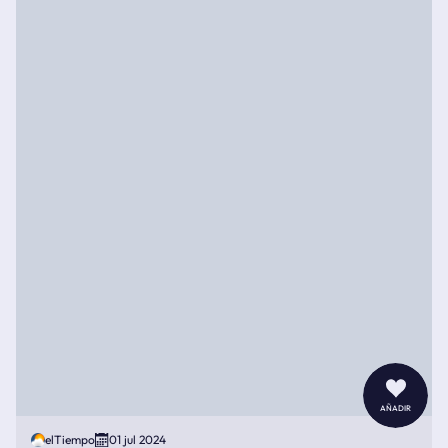
añadir
elTiempo
01 jul 2024