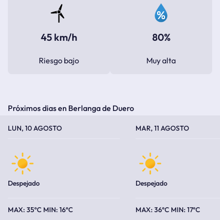
45 km/h
80%
Riesgo bajo
Muy alta
Próximos dias en Berlanga de Duero
TEMPERATURA MÁXIMA
TEMPERATURA MÍNIMA
TEMPERATURA MÁXIMA
TEMPERATURA MÍNIMA
LUN, 10 AGOSTO
MAR, 11 AGOSTO
Despejado
Despejado
35ºC
16ºC
36ºC
17ºC