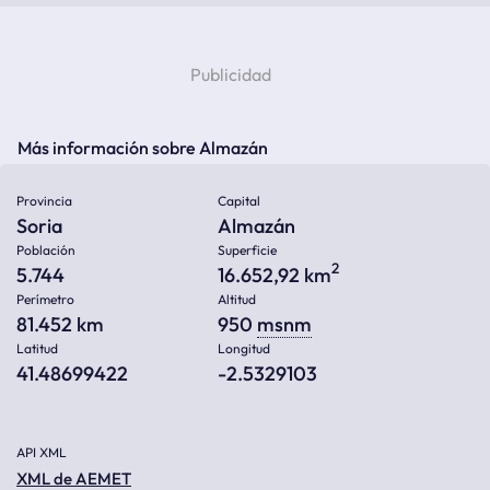
Más información sobre Almazán
Provincia
Capital
Soria
Almazán
Población
Superficie
2
5.744
16.652,92 km
Perímetro
Altitud
81.452 km
950
msnm
Latitud
Longitud
41.48699422
-2.5329103
API XML
XML de AEMET