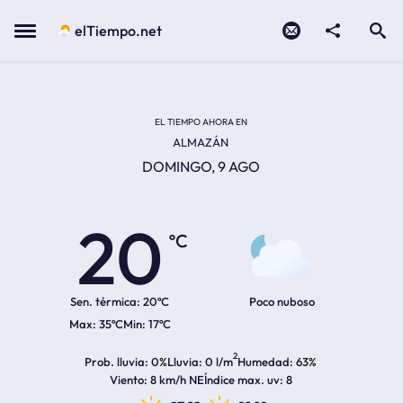
Contacto
compartir
Open search
Menu
elTiempo.net
Temperatura actual:
Temperatura máxima:
Temperatura mínima:
Hora de amanecer
Hora de anochecer
EL TIEMPO AHORA EN
ALMAZÁN
DOMINGO, 9 AGO
20
ºC
Sen. térmica:
20ºC
Poco nuboso
35ºC
17ºC
2
Prob. lluvia
0%
Lluvia
0 l/m
Humedad
63%
Viento
8 km/h NE
Índice max. uv
8