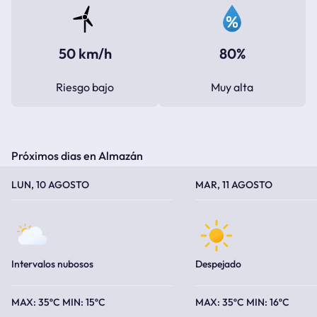
50 km/h
80%
Riesgo bajo
Muy alta
Próximos dias en Almazán
TEMPERATURA MÁXIMA
TEMPERATURA MÍNIMA
TEMPERATURA MÁXIMA
TEMPERATURA MÍNIMA
LUN, 10 AGOSTO
MAR, 11 AGOSTO
Intervalos nubosos
Despejado
35ºC
15ºC
35ºC
16ºC