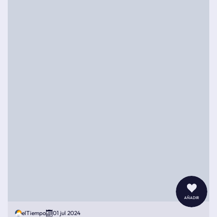
añadir
elTiempo
01 jul 2024