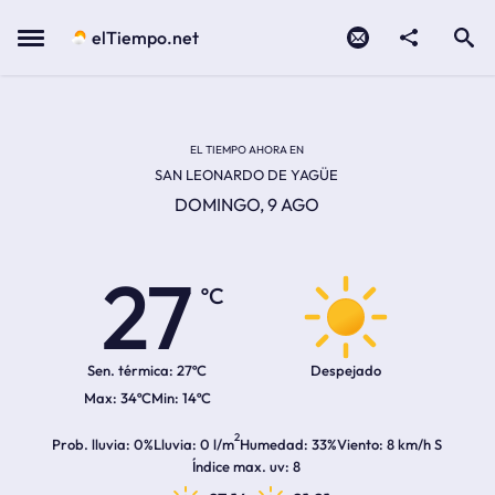
Contacto
compartir
Open search
Menu
elTiempo.net
Temperatura actual:
Temperatura máxima:
Temperatura mínima:
Hora de amanecer
Hora de anochecer
EL TIEMPO AHORA EN
SAN LEONARDO DE YAGÜE
DOMINGO, 9 AGO
27
ºC
Sen. térmica:
27ºC
Despejado
34ºC
14ºC
2
Prob. lluvia
0%
Lluvia
0 l/m
Humedad
33%
Viento
8 km/h S
Índice max. uv
8