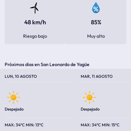
48 km/h
85%
Riesgo bajo
Muy alta
Próximos dias en San Leonardo de Yagüe
TEMPERATURA MÁXIMA
TEMPERATURA MÍNIMA
TEMPERATURA MÁXIMA
TEMPERATURA MÍNIMA
LUN, 10 AGOSTO
MAR, 11 AGOSTO
Despejado
Despejado
34ºC
13ºC
34ºC
15ºC