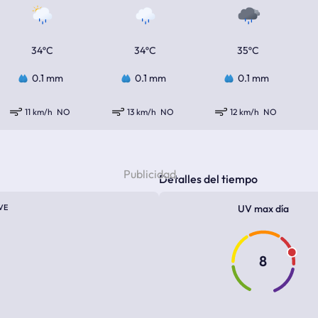
34ºC
34ºC
35ºC
0.1 mm
0.1 mm
0.1 mm
11 km/h
NO
13 km/h
NO
12 km/h
NO
Detalles del tiempo
VE
UV max día
8