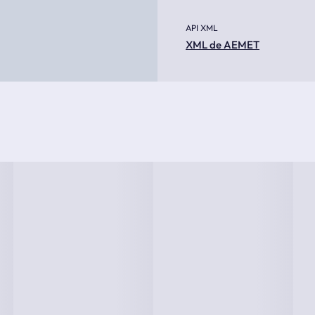
API XML
XML de AEMET