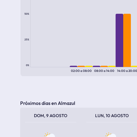
50%
25%
0%
02:00
a
08:00
08:00
a
14:00
14:00
a
20:0
Próximos dias en Almazul
TEMPERATURA MÁXIMA
TEMPERATURA MÍNIMA
TEMPERATURA MÁXIMA
TEMPERATURA MÍNIMA
DOM, 9 AGOSTO
LUN, 10 AGOSTO