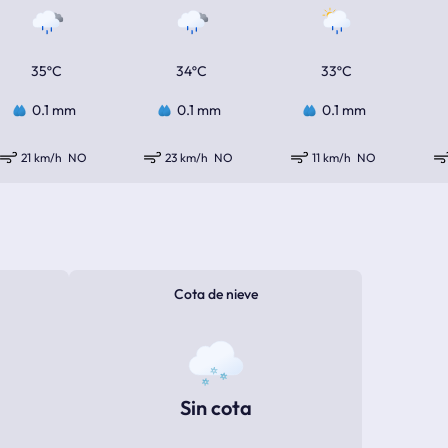
35ºC
34ºC
33ºC
0.1 mm
0.1 mm
0.1 mm
21 km/h
NO
23 km/h
NO
11 km/h
NO
Cota de nieve
Sin cota