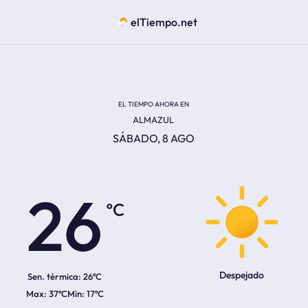
elTiempo.net
EL TIEMPO AHORA EN
ALMAZUL
SÁBADO, 8 AGO
ºC
26
Despejado
Sen. térmica:
26ºC
37ºC
17ºC