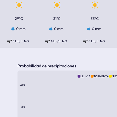
29ºC
31ºC
33ºC
0 mm
0 mm
0 mm
3 km/h
NO
4 km/h
NO
8 km/h
NO
Probabilidad de precipitaciones
LLUVIA
TORMENTA
NIE
100%
75%