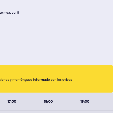
ice max. uv
8
aciones y manténgase informado con los
avisos
17:00
18:00
19:00