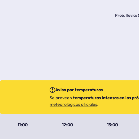
Prob. lluvia
Aviso por temperaturas
Se preveen
temperaturas intensas en las pr
meteorológicos oficiales
.
11:00
12:00
13:00