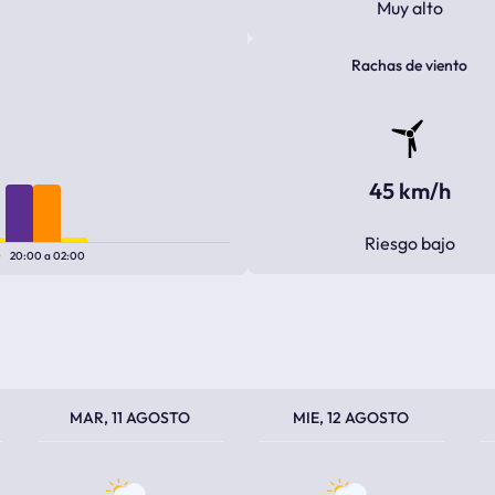
Muy alto
Rachas de viento
45 km/h
Riesgo bajo
0
20:00
a
02:00
TEMPERATURA MÁXIMA
TEMPERATURA MÍNIMA
TEMPERATURA MÁXIMA
TEMPERATURA MÍNIMA
TEM
TEM
MAR, 11 AGOSTO
MIE, 12 AGOSTO