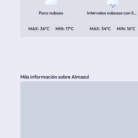
Poco nuboso
Intervalos nubosos con lluvia escasa
36ºC
17ºC
34ºC
16ºC
Más información sobre Almazul