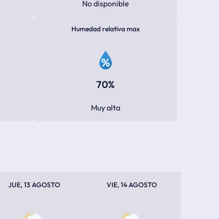
No disponible
Humedad relativa max
70%
Muy alta
PERATURA MÁXIMA
PERATURA MÍNIMA
TEMPERATURA MÁXIMA
TEMPERATURA MÍNIMA
JUE, 13 AGOSTO
VIE, 14 AGOSTO