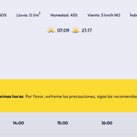
2
50%
Lluvia
0 l/m
Humedad
45%
Viento
5 km/h NO
Índ
07:09
21:17
óximas horas
. Por favor, extreme las precauciones, sigas las recomend
14:00
15:00
16:00