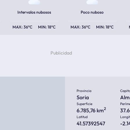
Intervalos nubosos
Poco nuboso
36ºC
18ºC
36ºC
18ºC
Provincia
Capita
Soria
Alm
Superficie
Perím
2
6.785,76 km
37.
Latitud
Longi
41.57392547
-2.