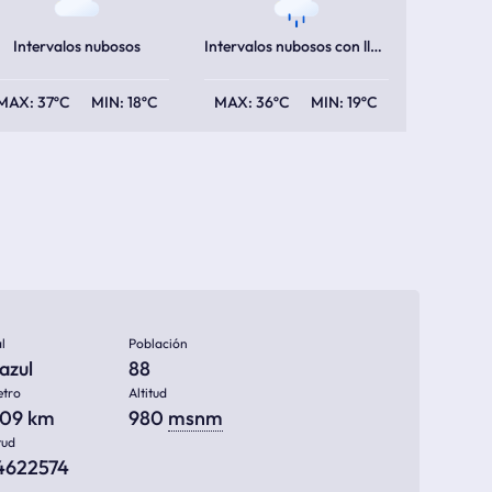
Intervalos nubosos
Intervalos nubosos con lluvia escasa
37ºC
18ºC
36ºC
19ºC
l
Población
azul
88
etro
Altitud
609 km
980
msnm
tud
14622574