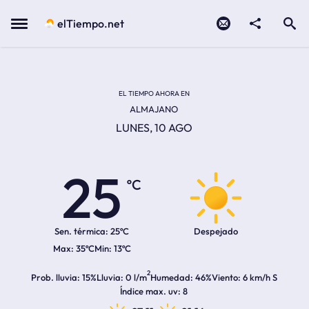
Contacto
compartir
Open search
Menu
elTiempo.net
Temperatura actual:
Temperatura máxima:
Temperatura mínima:
Hora de amanecer
Hora de anochecer
EL TIEMPO AHORA EN
ALMAJANO
LUNES, 10 AGO
25
ºC
Sen. térmica:
25ºC
Despejado
35ºC
13ºC
2
Prob. lluvia
15%
Lluvia
0 l/m
Humedad
46%
Viento
6 km/h S
Índice max. uv
8