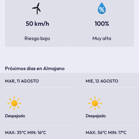
50 km/h
100%
Riesgo bajo
Muy alta
Próximos dias en Almajano
TEMPERATURA MÁXIMA
TEMPERATURA MÍNIMA
TEMPERATURA MÁXIMA
TEMPERATURA MÍNIMA
MAR, 11 AGOSTO
MIE, 12 AGOSTO
Despejado
Despejado
35ºC
16ºC
36ºC
17ºC