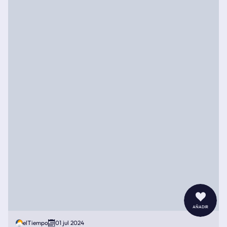
añadir
elTiempo
01 jul 2024