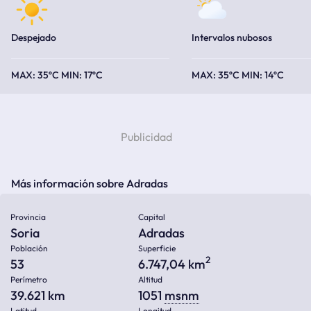
Despejado
Intervalos nubosos
35ºC
17ºC
35ºC
14ºC
Más información sobre Adradas
Provincia
Capital
Soria
Adradas
Población
Superficie
2
53
6.747,04 km
Perímetro
Altitud
39.621 km
1051
msnm
Latitud
Longitud