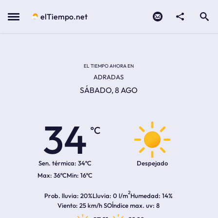
Contacto
compartir
Open search
Menu
elTiempo.net
Temperatura actual:
Temperatura máxima:
Temperatura mínima:
Hora de amanecer
Hora de anochecer
EL TIEMPO AHORA EN
ADRADAS
SÁBADO, 8 AGO
34
ºC
Sen. térmica:
34ºC
Despejado
36ºC
16ºC
2
Prob. lluvia
20%
Lluvia
0 l/m
Humedad
14%
Viento
25 km/h SO
Índice max. uv
8