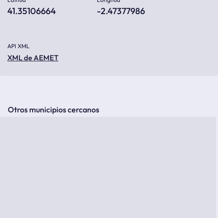
41.35106664
-2.47377986
API XML
XML de AEMET
Otros municipios cercanos