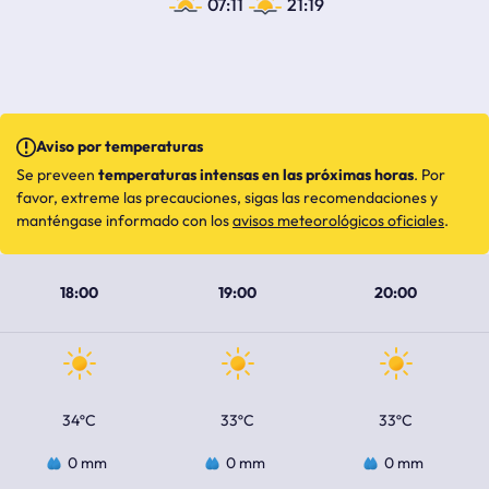
07:11
21:19
Aviso por temperaturas
Se preveen
temperaturas intensas en las próximas horas
. Por
favor, extreme las precauciones, sigas las recomendaciones y
manténgase informado con los
avisos meteorológicos oficiales
.
18:00
19:00
20:00
34ºC
33ºC
33ºC
0 mm
0 mm
0 mm