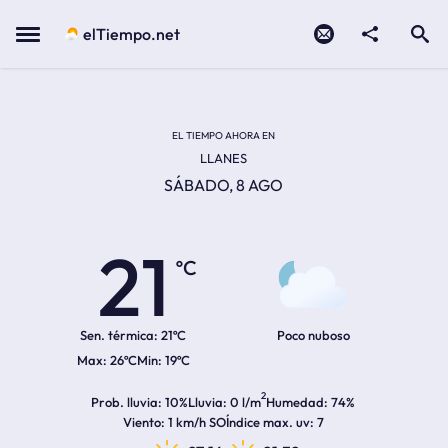
Contacto
compartir
Open search
Menu
elTiempo.net
Temperatura actual:
Temperatura máxima:
Temperatura mínima:
Hora de amanecer
Hora de anochecer
EL TIEMPO AHORA EN
LLANES
SÁBADO, 8 AGO
21
ºC
Sen. térmica:
21ºC
Poco nuboso
26ºC
19ºC
2
Prob. lluvia
10%
Lluvia
0 l/m
Humedad
74%
Viento
1 km/h SO
Índice max. uv
7