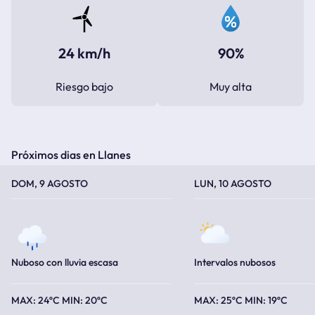
24 km/h
90%
Riesgo bajo
Muy alta
Próximos dias en Llanes
TEMPERATURA MÁXIMA
TEMPERATURA MÍNIMA
TEMPERATURA MÁXIMA
TEMPERATURA MÍNIMA
DOM, 9 AGOSTO
LUN, 10 AGOSTO
Nuboso con lluvia escasa
Intervalos nubosos
24ºC
20ºC
25ºC
19ºC