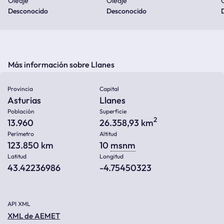
Oleaje
Oleaje
Desconocido
Desconocido
Más información sobre Llanes
Provincia
Capital
Asturias
Llanes
Población
Superficie
2
13.960
26.358,93 km
Perímetro
Altitud
123.850 km
10
msnm
Latitud
Longitud
43.42236986
-4.75450323
API XML
XML de AEMET