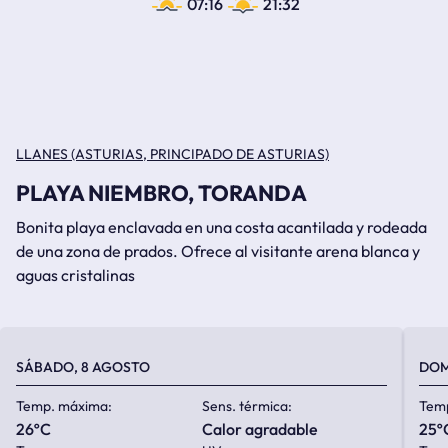
07:16
21:32
LLANES (ASTURIAS, PRINCIPADO DE ASTURIAS)
PLAYA NIEMBRO, TORANDA
Bonita playa enclavada en una costa acantilada y rodeada
de una zona de prados. Ofrece al visitante arena blanca y
aguas cristalinas
SÁBADO, 8 AGOSTO
DOM
Temp. máxima:
Sens. térmica:
Tem
26ºC
calor agradable
25º