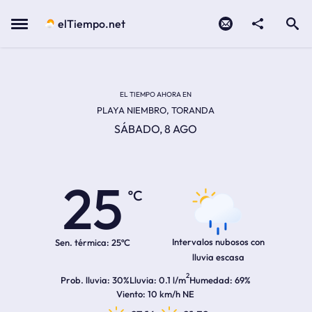
Contacto
compartir
Open search
Menu
elTiempo.net
EL TIEMPO EN LA
Temperatura actual:
Hora de amanecer
Hora de anochecer
EL TIEMPO AHORA EN
PLAYA NIEMBRO, TORANDA
SÁBADO, 8 AGO
25
ºC
Intervalos nubosos con
Sen. térmica:
25ºC
lluvia escasa
2
Prob. lluvia
30%
Lluvia
0.1 l/m
Humedad
69%
Viento
10 km/h NE