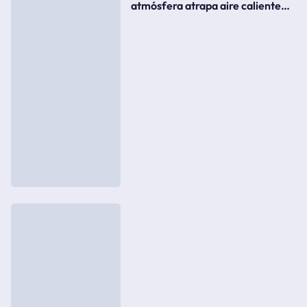
atmósfera atrapa aire caliente
como si fuera una tapa