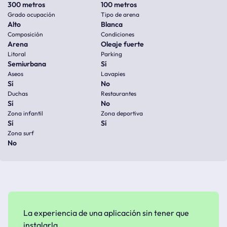
300 metros
100 metros
Grado ocupación
Tipo de arena
Alto
Blanca
Composición
Condiciones
Arena
Oleaje fuerte
Litoral
Parking
Semiurbana
Sí
Aseos
Lavapies
Sí
No
Duchas
Restaurantes
Sí
No
Zona infantil
Zona deportiva
Sí
Sí
Zona surf
No
La experiencia de una aplicación sin tener que
instalarla.