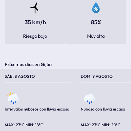
35 km/h
85%
Riesgo bajo
Muy alta
Próximos dias en Gijón
TEMPERATURA MÁXIMA
TEMPERATURA MÍNIMA
TEMPERATURA MÁXIMA
TEMPERATURA MÍNIMA
SÁB, 8 AGOSTO
DOM, 9 AGOSTO
Intervalos nubosos con lluvia escasa
Nuboso con lluvia escasa
27ºC
18ºC
27ºC
20ºC