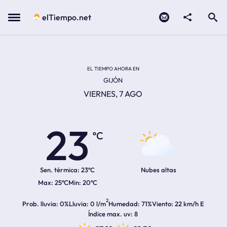
Contacto
compartir
Open search
Menu
elTiempo.net
Temperatura actual:
Temperatura máxima:
Temperatura mínima:
Hora de amanecer
Hora de anochecer
EL TIEMPO AHORA EN
GIJÓN
VIERNES, 7 AGO
23
ºC
Sen. térmica:
23ºC
Nubes altas
25ºC
20ºC
2
Prob. lluvia
0%
Lluvia
0 l/m
Humedad
71%
Viento
22 km/h E
Índice max. uv
8