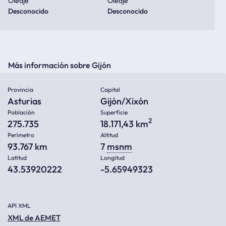
Oleaje
Oleaje
Desconocido
Desconocido
Más información sobre Gijón
Provincia
Capital
Asturias
Gijón/Xixón
Población
Superficie
2
275.735
18.171,43 km
Perímetro
Altitud
93.767 km
7
msnm
Latitud
Longitud
43.53920222
-5.65949323
API XML
XML de AEMET