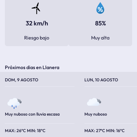
32 km/h
85%
Riesgo bajo
Muy alta
Próximos dias en Llanera
TEMPERATURA MÁXIMA
TEMPERATURA MÍNIMA
TEMPERATURA MÁXIMA
TEMPERATURA MÍNIMA
DOM, 9 AGOSTO
LUN, 10 AGOSTO
Muy nuboso con lluvia escasa
Muy nuboso
26ºC
18ºC
27ºC
16ºC