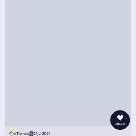
añadir
elTiempo
01 jul 2024