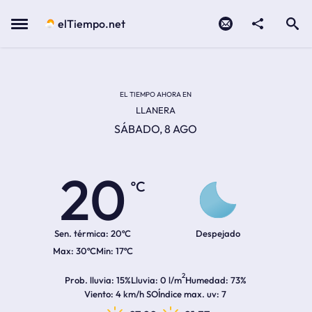
Contacto
compartir
Open search
Menu
elTiempo.net
Temperatura actual:
Temperatura máxima:
Temperatura mínima:
Hora de amanecer
Hora de anochecer
EL TIEMPO AHORA EN
LLANERA
SÁBADO, 8 AGO
20
ºC
Sen. térmica:
20ºC
Despejado
30ºC
17ºC
2
Prob. lluvia
15%
Lluvia
0 l/m
Humedad
73%
Viento
4 km/h SO
Índice max. uv
7