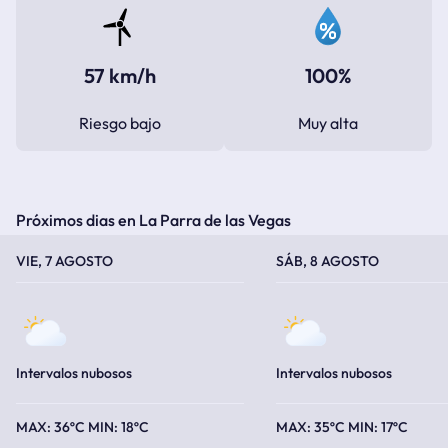
57 km/h
100%
Riesgo bajo
Muy alta
Próximos dias en La Parra de las Vegas
TEMPERATURA MÁXIMA
TEMPERATURA MÍNIMA
TEMPERATURA MÁXIMA
TEMPERATURA MÍNIMA
VIE, 7 AGOSTO
SÁB, 8 AGOSTO
Intervalos nubosos
Intervalos nubosos
36ºC
18ºC
35ºC
17ºC