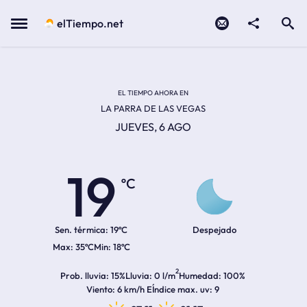
Contacto
compartir
Open search
Menu
elTiempo.net
Temperatura actual:
Temperatura máxima:
Temperatura mínima:
Hora de amanecer
Hora de anochecer
EL TIEMPO AHORA EN
LA PARRA DE LAS VEGAS
JUEVES, 6 AGO
19
ºC
Sen. térmica:
19ºC
Despejado
35ºC
18ºC
2
Prob. lluvia
15%
Lluvia
0 l/m
Humedad
100%
Viento
6 km/h E
Índice max. uv
9