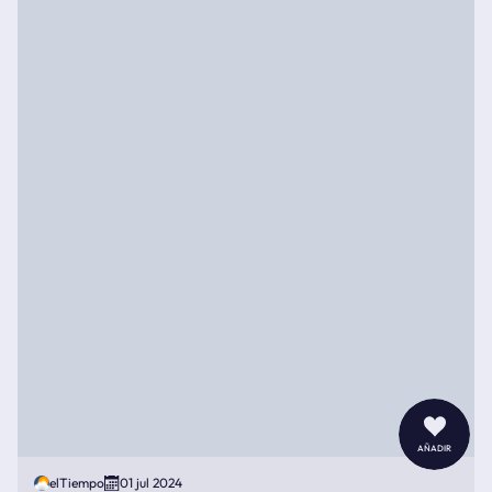
añadir
elTiempo
01 jul 2024