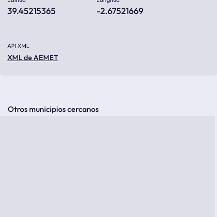
39.45215365
-2.67521669
API XML
XML de AEMET
Otros municipios cercanos