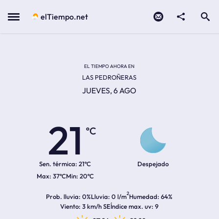
Contacto
compartir
Open search
Menu
elTiempo.net
Temperatura actual:
Temperatura máxima:
Temperatura mínima:
Hora de amanecer
Hora de anochecer
EL TIEMPO AHORA EN
LAS PEDROÑERAS
JUEVES, 6 AGO
21
ºC
Sen. térmica:
21ºC
Despejado
37ºC
20ºC
2
Prob. lluvia
0%
Lluvia
0 l/m
Humedad
64%
Viento
3 km/h SE
Índice max. uv
9