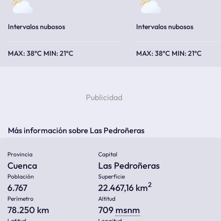
Intervalos nubosos
Intervalos nubosos
38ºC
21ºC
38ºC
21ºC
Más información sobre Las Pedroñeras
Provincia
Capital
Cuenca
Las Pedroñeras
Población
Superficie
2
6.767
22.467,16 km
Perímetro
Altitud
78.250 km
709
msnm
Latitud
Longitud