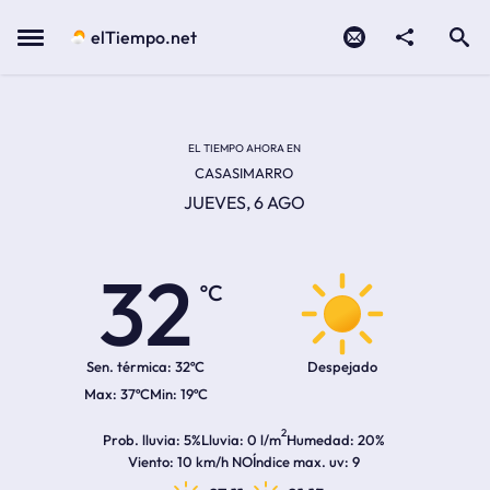
Contacto
compartir
Open search
Menu
elTiempo.net
Temperatura actual:
Temperatura máxima:
Temperatura mínima:
Hora de amanecer
Hora de anochecer
EL TIEMPO AHORA EN
CASASIMARRO
JUEVES, 6 AGO
32
ºC
Sen. térmica:
32ºC
Despejado
37ºC
19ºC
2
Prob. lluvia
5%
Lluvia
0 l/m
Humedad
20%
Viento
10 km/h NO
Índice max. uv
9