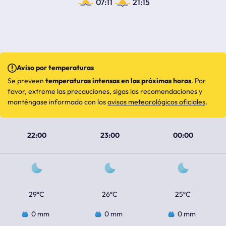
07:11
21:15
Aviso por temperaturas
Se preveen
temperaturas intensas en las próximas horas
. Por
favor, extreme las precauciones, sigas las recomendaciones y
manténgase informado con los
avisos meteorológicos oficiales
.
22:00
23:00
00:00
29ºC
26ºC
25ºC
0 mm
0 mm
0 mm