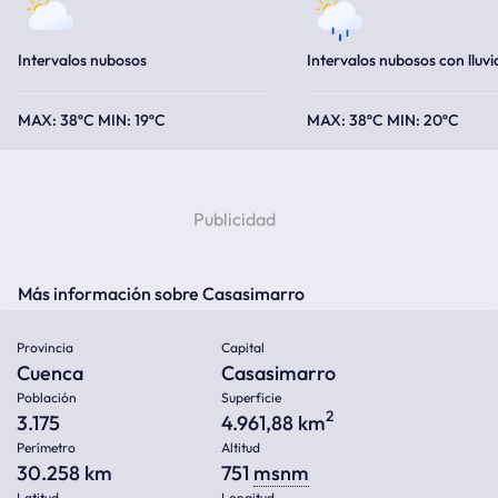
Intervalos nubosos
Intervalos nubosos con lluvi
38ºC
19ºC
38ºC
20ºC
Más información sobre Casasimarro
Provincia
Capital
Cuenca
Casasimarro
Población
Superficie
2
3.175
4.961,88 km
Perímetro
Altitud
30.258 km
751
msnm
Latitud
Longitud