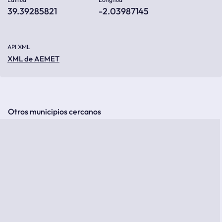
39.39285821
-2.03987145
API XML
XML de AEMET
Otros municipios cercanos