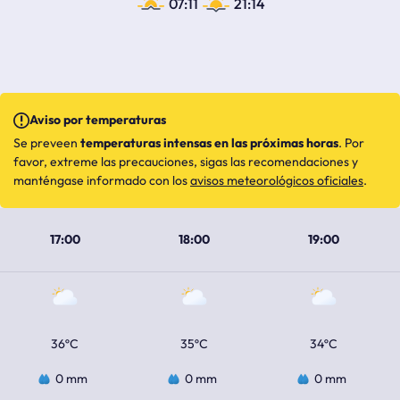
07:11
21:14
Aviso por temperaturas
Se preveen
temperaturas intensas en las próximas horas
. Por
favor, extreme las precauciones, sigas las recomendaciones y
manténgase informado con los
avisos meteorológicos oficiales
.
17:00
18:00
19:00
36ºC
35ºC
34ºC
0 mm
0 mm
0 mm