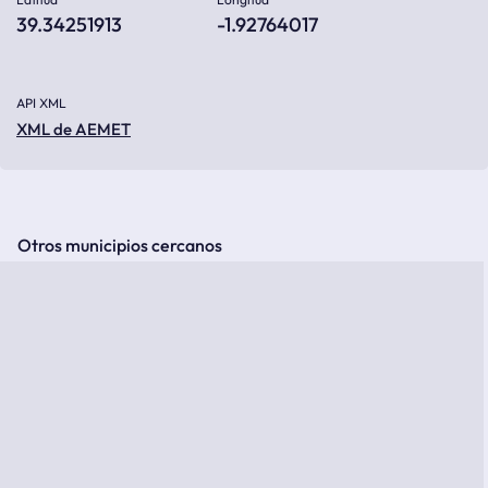
39.34251913
-1.92764017
API XML
XML de AEMET
Otros municipios cercanos