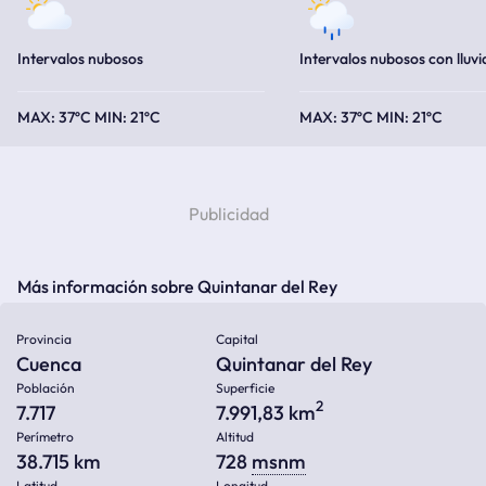
Intervalos nubosos
Intervalos nubosos con lluvi
37ºC
21ºC
37ºC
21ºC
Más información sobre Quintanar del Rey
Provincia
Capital
Cuenca
Quintanar del Rey
Población
Superficie
2
7.717
7.991,83 km
Perímetro
Altitud
38.715 km
728
msnm
Latitud
Longitud