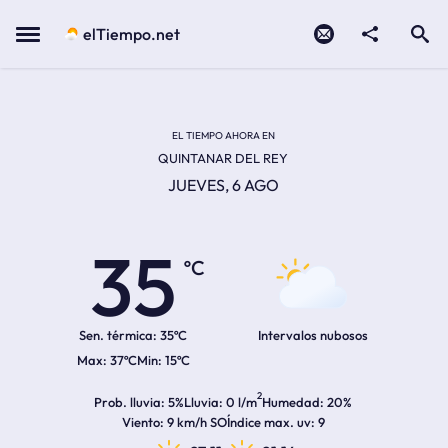
Contacto
compartir
Open search
Menu
elTiempo.net
Temperatura actual:
Temperatura máxima:
Temperatura mínima:
Hora de amanecer
Hora de anochecer
EL TIEMPO AHORA EN
QUINTANAR DEL REY
JUEVES, 6 AGO
35
ºC
Sen. térmica:
35ºC
Intervalos nubosos
37ºC
15ºC
2
Prob. lluvia
5%
Lluvia
0 l/m
Humedad
20%
Viento
9 km/h SO
Índice max. uv
9