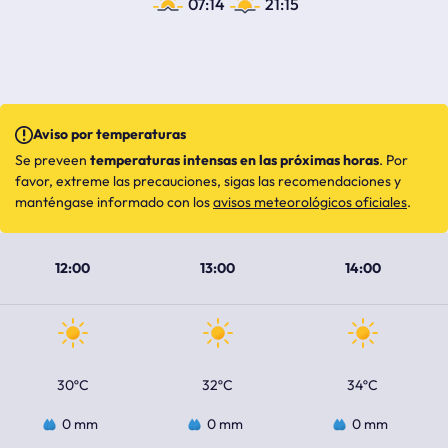
07:14
21:15
Aviso por temperaturas
Se preveen
temperaturas intensas en las próximas horas
. Por
favor, extreme las precauciones, sigas las recomendaciones y
manténgase informado con los
avisos meteorológicos oficiales
.
12:00
13:00
14:00
30ºC
32ºC
34ºC
0 mm
0 mm
0 mm