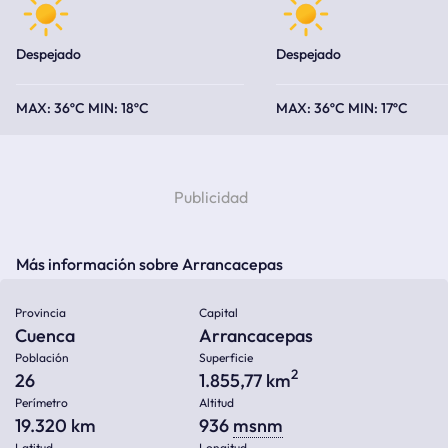
Despejado
Despejado
36ºC
18ºC
36ºC
17ºC
Más información sobre Arrancacepas
Provincia
Capital
Cuenca
Arrancacepas
Población
Superficie
2
26
1.855,77 km
Perímetro
Altitud
19.320 km
936
msnm
Latitud
Longitud