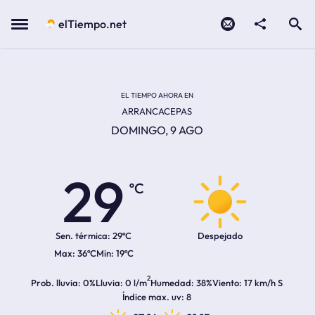
Contacto
compartir
Open search
Menu
elTiempo.net
Temperatura actual:
Temperatura máxima:
Temperatura mínima:
Hora de amanecer
Hora de anochecer
EL TIEMPO AHORA EN
ARRANCACEPAS
DOMINGO, 9 AGO
29
ºC
Sen. térmica:
29ºC
Despejado
36ºC
19ºC
2
Prob. lluvia
0%
Lluvia
0 l/m
Humedad
38%
Viento
17 km/h S
Índice max. uv
8