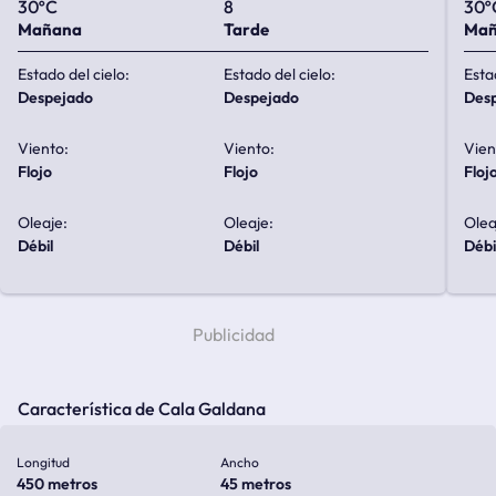
30ºC
8
30º
Mañana
Tarde
Ma
Estado del cielo:
Estado del cielo:
Esta
despejado
despejado
de
Viento:
Viento:
Vien
flojo
flojo
floj
Oleaje:
Oleaje:
Olea
débil
débil
débi
Característica de Cala Galdana
Longitud
Ancho
450 metros
45 metros