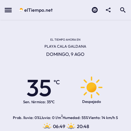
Contacto
compartir
Open search
Menu
elTiempo.net
EL TIEMPO EN LA
Temperatura actual:
Hora de amanecer
Hora de anochecer
EL TIEMPO AHORA EN
PLAYA CALA GALDANA
DOMINGO, 9 AGO
35
ºC
Despejado
Sen. térmica:
35ºC
2
Prob. lluvia
0%
Lluvia
0 l/m
Humedad
55%
Viento
14 km/h S
06:49
20:48