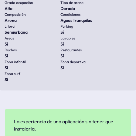
Grado ocupación
Tipo de arena
Alto
Dorada
Composición
Condiciones
Arena
Aguas tranquilas
Litoral
Parking
Semiurbana
Sí
Aseos
Lavapies
Sí
Sí
Duchas
Restaurantes
Sí
Sí
Zona infantil
Zona deportiva
Sí
Sí
Zona surf
Sí
La experiencia de una aplicación sin tener que
instalarla.