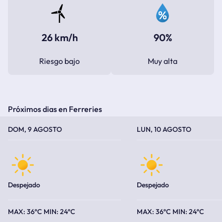
26 km/h
90%
Riesgo bajo
Muy alta
Próximos dias en Ferreries
TEMPERATURA MÁXIMA
TEMPERATURA MÍNIMA
TEMPERATURA MÁXIMA
TEMPERATURA MÍNIMA
DOM, 9 AGOSTO
LUN, 10 AGOSTO
Despejado
Despejado
36ºC
24ºC
36ºC
24ºC