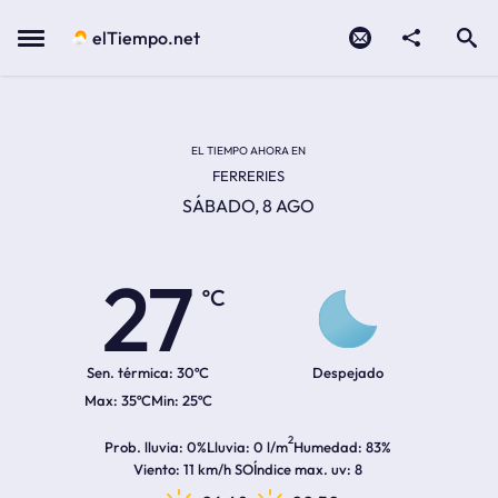
Contacto
compartir
Open search
Menu
elTiempo.net
Temperatura actual:
Temperatura máxima:
Temperatura mínima:
Hora de amanecer
Hora de anochecer
EL TIEMPO AHORA EN
FERRERIES
SÁBADO, 8 AGO
27
ºC
Sen. térmica:
30ºC
Despejado
35ºC
25ºC
2
Prob. lluvia
0%
Lluvia
0 l/m
Humedad
83%
Viento
11 km/h SO
Índice max. uv
8