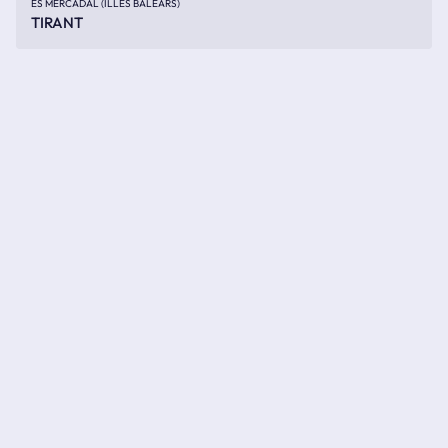
ES MERCADAL (ILLES BALEARS)
TIRANT