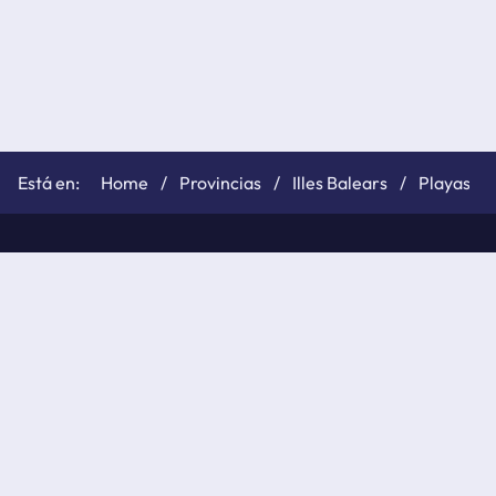
Home
Provincias
Illes Balears
Playas
©
elTiempo.net
2026
Política de cookies
Políticas de privacidad
Aviso legal
API de elTiempo.net