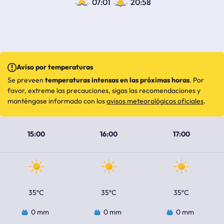
07:01
20:58
Aviso por temperaturas
Se preveen
temperaturas intensas en las próximas horas
. Por
favor, extreme las precauciones, sigas las recomendaciones y
manténgase informado con los
avisos meteorológicos oficiales
.
15:00
16:00
17:00
35ºC
35ºC
35ºC
0 mm
0 mm
0 mm