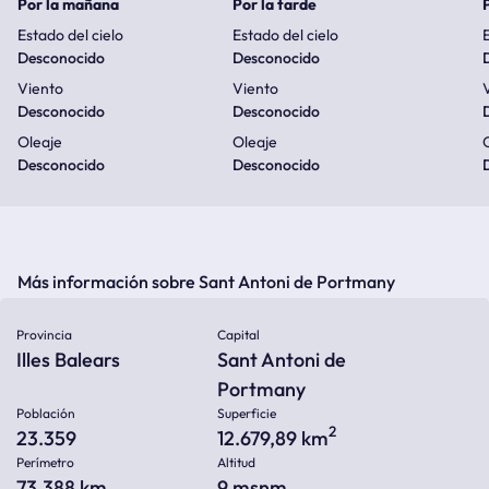
Por la mañana
Por la tarde
Estado del cielo
Estado del cielo
E
Desconocido
Desconocido
Viento
Viento
Desconocido
Desconocido
Oleaje
Oleaje
Desconocido
Desconocido
Más información sobre Sant Antoni de Portmany
Provincia
Capital
Illes Balears
Sant Antoni de
Portmany
Población
Superficie
2
23.359
12.679,89 km
Perímetro
Altitud
73.388 km
9
msnm