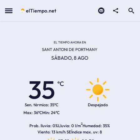
Contacto
compartir
Open search
Menu
elTiempo.net
Temperatura actual:
Temperatura máxima:
Temperatura mínima:
Hora de amanecer
Hora de anochecer
EL TIEMPO AHORA EN
SANT ANTONI DE PORTMANY
SÁBADO, 8 AGO
35
ºC
Sen. térmica:
35ºC
Despejado
36ºC
24ºC
2
Prob. lluvia
0%
Lluvia
0 l/m
Humedad
35%
Viento
13 km/h SE
Índice max. uv
8