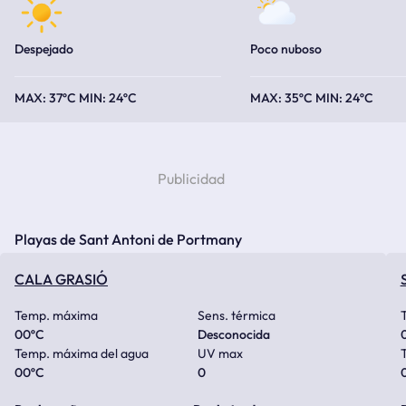
Despejado
Poco nuboso
37ºC
24ºC
35ºC
24ºC
Playas de Sant Antoni de Portmany
CALA GRASIÓ
Temp. máxima
Sens. térmica
00
ºC
Desconocida
Temp. máxima del agua
UV max
00
ºC
0