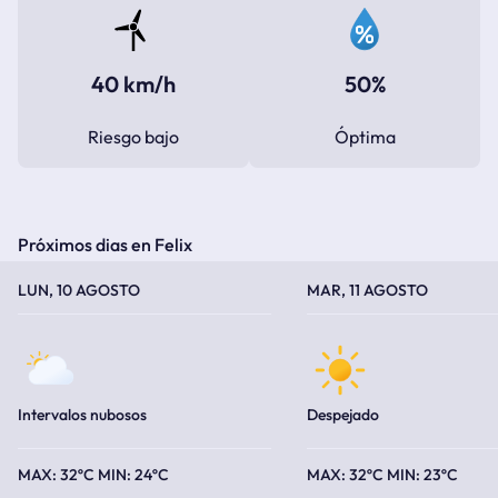
40 km/h
50%
Riesgo bajo
Óptima
Próximos dias en Felix
TEMPERATURA MÁXIMA
TEMPERATURA MÍNIMA
TEMPERATURA MÁXIMA
TEMPERATURA MÍNIMA
LUN, 10 AGOSTO
MAR, 11 AGOSTO
Intervalos nubosos
Despejado
32ºC
24ºC
32ºC
23ºC