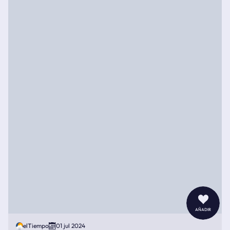
añadir
elTiempo
01 jul 2024