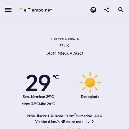
Contacto
compartir
Open search
Menu
elTiempo.net
Temperatura actual:
Temperatura máxima:
Temperatura mínima:
Hora de amanecer
Hora de anochecer
EL TIEMPO AHORA EN
FELIX
DOMINGO, 9 AGO
29
ºC
Sen. térmica:
29ºC
Despejado
32ºC
24ºC
2
Prob. lluvia
0%
Lluvia
0 l/m
Humedad
40%
Viento
6 km/h NE
Índice max. uv
9