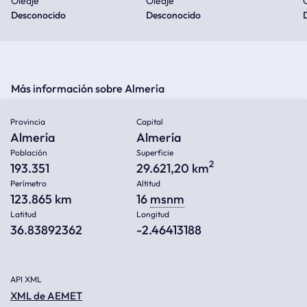
Oleaje
Oleaje
Desconocido
Desconocido
Más información sobre Almería
Provincia
Capital
Almería
Almería
Población
Superficie
2
193.351
29.621,20 km
Perímetro
Altitud
123.865 km
16
msnm
Latitud
Longitud
36.83892362
-2.46413188
API XML
XML de AEMET