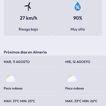
27 km/h
90%
Riesgo bajo
Muy alta
Próximos dias en Almería
TEMPERATURA MÁXIMA
TEMPERATURA MÍNIMA
TEMPERATURA MÁXIMA
TEMPERATURA MÍNIMA
MAR, 11 AGOSTO
MIE, 12 AGOSTO
Poco nuboso
Poco nuboso
31ºC
25ºC
33ºC
26ºC