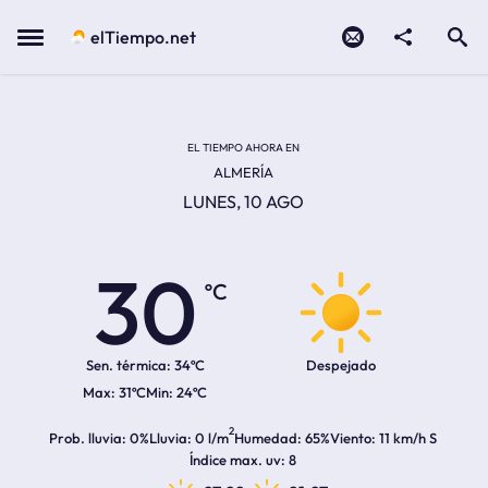
Contacto
compartir
Open search
Menu
elTiempo.net
Temperatura actual:
Temperatura máxima:
Temperatura mínima:
Hora de amanecer
Hora de anochecer
EL TIEMPO AHORA EN
ALMERÍA
LUNES, 10 AGO
30
ºC
Sen. térmica:
34ºC
Despejado
31ºC
24ºC
2
Prob. lluvia
0%
Lluvia
0 l/m
Humedad
65%
Viento
11 km/h S
Índice max. uv
8