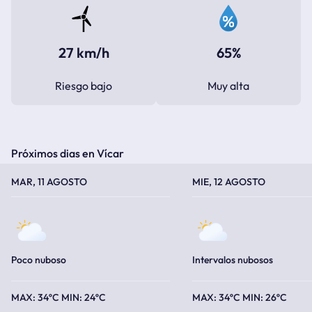
27 km/h
65%
Riesgo bajo
Muy alta
Próximos dias en Vícar
TEMPERATURA MÁXIMA
TEMPERATURA MÍNIMA
TEMPERATURA MÁXIMA
TEMPERATURA MÍNIMA
MAR, 11 AGOSTO
MIE, 12 AGOSTO
Poco nuboso
Intervalos nubosos
34ºC
24ºC
34ºC
26ºC