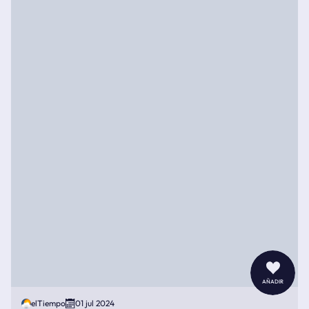
añadir
elTiempo
01 jul 2024