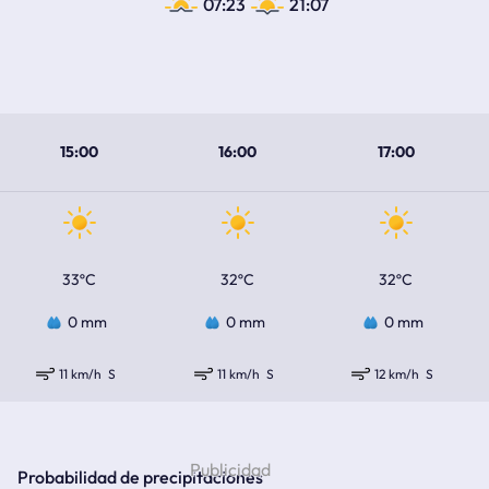
07:23
21:07
15:00
16:00
17:00
33ºC
32ºC
32ºC
0 mm
0 mm
0 mm
11 km/h
S
11 km/h
S
12 km/h
S
Probabilidad de precipitaciones