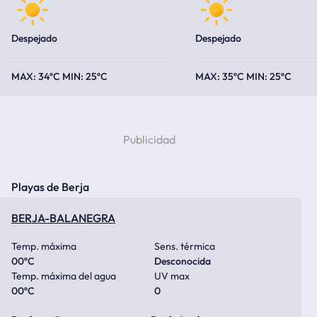
Despejado
Despejado
34ºC
25ºC
35ºC
25ºC
Playas de Berja
BERJA-BALANEGRA
Temp. máxima
Sens. térmica
00
ºC
Desconocida
Temp. máxima del agua
UV max
00
ºC
0