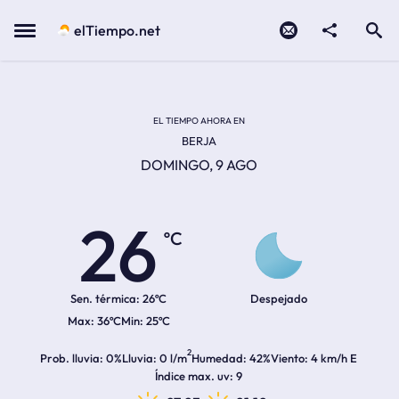
Contacto
compartir
Open search
Menu
elTiempo.net
Temperatura actual:
Temperatura máxima:
Temperatura mínima:
Hora de amanecer
Hora de anochecer
EL TIEMPO AHORA EN
BERJA
DOMINGO, 9 AGO
26
ºC
Sen. térmica:
26ºC
Despejado
36ºC
25ºC
2
Prob. lluvia
0%
Lluvia
0 l/m
Humedad
42%
Viento
4 km/h E
Índice max. uv
9