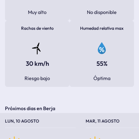
Muy alto
No disponible
Rachas de viento
Humedad relativa max
30 km/h
55%
Riesgo bajo
Óptima
Próximos dias en Berja
TEMPERATURA MÁXIMA
TEMPERATURA MÍNIMA
TEMPERATURA MÁXIMA
TEMPERATURA MÍNIMA
LUN, 10 AGOSTO
MAR, 11 AGOSTO