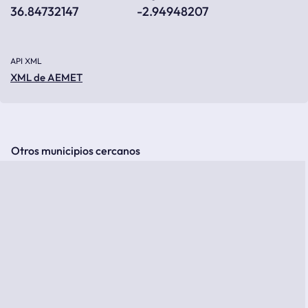
36.84732147
-2.94948207
API XML
XML de AEMET
Otros municipios cercanos