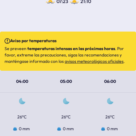
07:23
21:10
Aviso por temperaturas
Se preveen
temperaturas intensas en las próximas horas
. Por
favor, extreme las precauciones, sigas las recomendaciones y
manténgase informado con los
avisos meteorológicos oficiales
.
04:00
05:00
06:00
26ºC
26ºC
26ºC
0 mm
0 mm
0 mm