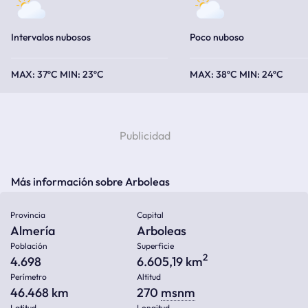
Intervalos nubosos
Poco nuboso
37ºC
23ºC
38ºC
24ºC
Más información sobre Arboleas
Provincia
Capital
Almería
Arboleas
Población
Superficie
2
4.698
6.605,19 km
Perímetro
Altitud
46.468 km
270
msnm
Latitud
Longitud