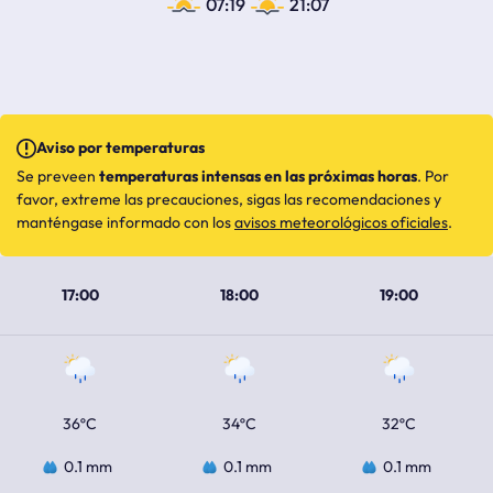
07:19
21:07
Aviso por temperaturas
Se preveen
temperaturas intensas en las próximas horas
. Por
favor, extreme las precauciones, sigas las recomendaciones y
manténgase informado con los
avisos meteorológicos oficiales
.
17:00
18:00
19:00
36ºC
34ºC
32ºC
0.1 mm
0.1 mm
0.1 mm