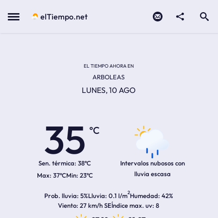
Contacto
compartir
Open search
Menu
elTiempo.net
Temperatura actual:
Temperatura máxima:
Temperatura mínima:
Hora de amanecer
Hora de anochecer
EL TIEMPO AHORA EN
ARBOLEAS
LUNES, 10 AGO
35
ºC
Sen. térmica:
38ºC
Intervalos nubosos con
lluvia escasa
37ºC
23ºC
2
Prob. lluvia
5%
Lluvia
0.1 l/m
Humedad
42%
Viento
27 km/h SE
Índice max. uv
8