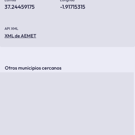
37.24459175
-1.91715315
API XML
XML de AEMET
Otros municipios cercanos