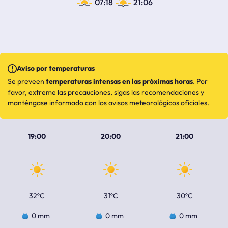
07:18
21:06
Aviso por temperaturas
Se preveen
temperaturas intensas en las próximas horas
. Por
favor, extreme las precauciones, sigas las recomendaciones y
manténgase informado con los
avisos meteorológicos oficiales
.
19:00
20:00
21:00
32ºC
31ºC
30ºC
0 mm
0 mm
0 mm