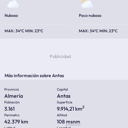
Nuboso
Poco nuboso
34ºC
23ºC
34ºC
23ºC
Más información sobre Antas
Provincia
Capital
Almería
Antas
Población
Superficie
2
3.161
9.914,21 km
Perímetro
Altitud
42.379 km
108
msnm
Latitud
Longitud