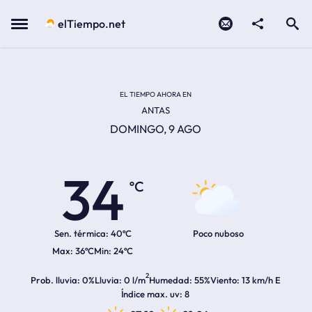
Contacto
compartir
Open search
Menu
elTiempo.net
Temperatura actual:
Temperatura máxima:
Temperatura mínima:
Hora de amanecer
Hora de anochecer
EL TIEMPO AHORA EN
ANTAS
DOMINGO, 9 AGO
34
ºC
Sen. térmica:
40ºC
Poco nuboso
36ºC
24ºC
2
Prob. lluvia
0%
Lluvia
0 l/m
Humedad
55%
Viento
13 km/h E
Índice max. uv
8