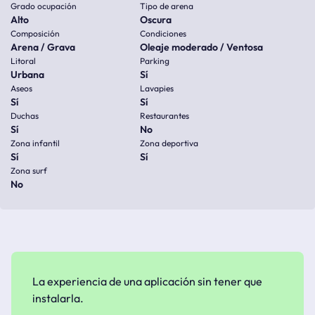
Grado ocupación
Tipo de arena
Alto
Oscura
Composición
Condiciones
Arena / Grava
Oleaje moderado / Ventosa
Litoral
Parking
Urbana
Sí
Aseos
Lavapies
Sí
Sí
Duchas
Restaurantes
Sí
No
Zona infantil
Zona deportiva
Sí
Sí
Zona surf
No
La experiencia de una aplicación sin tener que
instalarla.