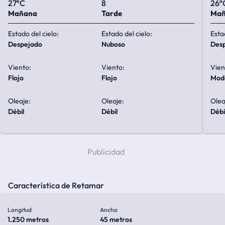
27ºC
8
26º
Mañana
Tarde
Ma
Estado del cielo:
Estado del cielo:
Esta
despejado
nuboso
de
Viento:
Viento:
Vien
flojo
flojo
mo
Oleaje:
Oleaje:
Olea
débil
débil
débi
Característica de Retamar
Longitud
Ancho
1.250 metros
45 metros