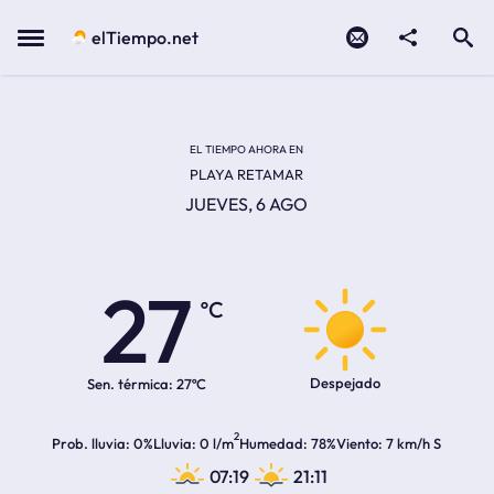
Contacto
compartir
Open search
Menu
elTiempo.net
EL TIEMPO EN LA
Temperatura actual:
Hora de amanecer
Hora de anochecer
EL TIEMPO AHORA EN
PLAYA RETAMAR
JUEVES, 6 AGO
27
ºC
Despejado
Sen. térmica:
27ºC
2
Prob. lluvia
0%
Lluvia
0 l/m
Humedad
78%
Viento
7 km/h S
07:19
21:11