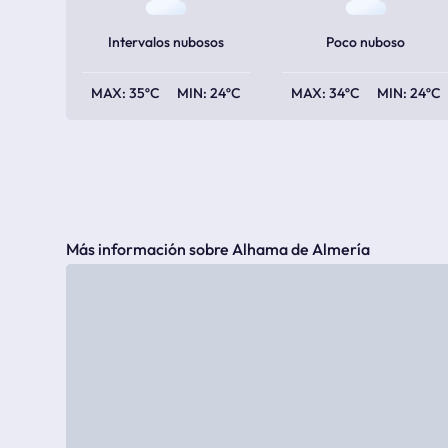
Intervalos nubosos
Poco nuboso
35ºC
24ºC
34ºC
24ºC
Más información sobre Alhama de Almería