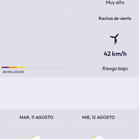
Muy alto
Rachas de viento
42 km/h
Riesgo bajo
0
20:00
a
02:00
TEMPERATURA MÁXIMA
TEMPERATURA MÍNIMA
TEMPERATURA MÁXIMA
TEMPERATURA MÍNIMA
TEM
TEM
MAR, 11 AGOSTO
MIE, 12 AGOSTO