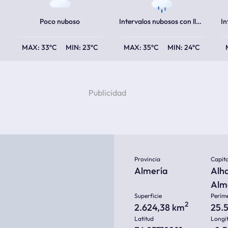
Poco nuboso
Intervalos nubosos con lluvia escasa
33ºC
23ºC
35ºC
24ºC
Provincia
Capita
Almería
Alh
Alm
Superficie
Perím
2
2.624,38 km
25.
Latitud
Longi