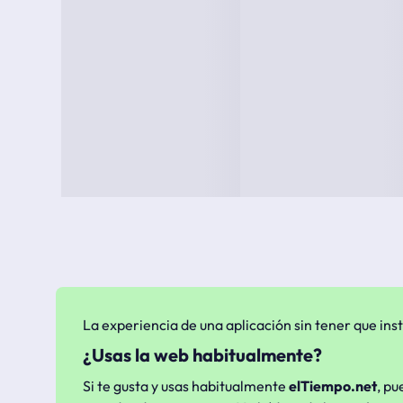
La experiencia de una aplicación sin tener que inst
¿Usas la web habitualmente?
Si te gusta y usas habitualmente
elTiempo.net
, pu