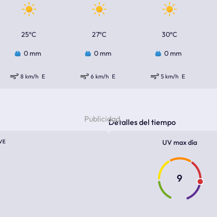
25ºC
27ºC
30ºC
0 mm
0 mm
0 mm
8 km/h
E
6 km/h
E
5 km/h
E
Detalles del tiempo
VE
UV max día
9