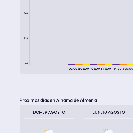
50%
25%
0%
02:00
a
08:00
08:00
a
14:00
14:00
a
20:0
Próximos dias en Alhama de Almería
TEMPERATURA MÁXIMA
TEMPERATURA MÍNIMA
TEMPERATURA MÁXIMA
TEMPERATURA MÍNIMA
DOM, 9 AGOSTO
LUN, 10 AGOSTO