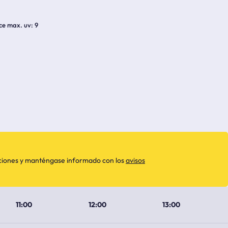
ice max. uv
9
aciones y manténgase informado con los
avisos
11:00
12:00
13:00