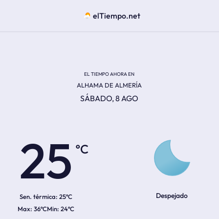
elTiempo.net
EL TIEMPO AHORA EN
ALHAMA DE ALMERÍA
SÁBADO, 8 AGO
ºC
25
Despejado
Sen. térmica:
25ºC
36ºC
24ºC