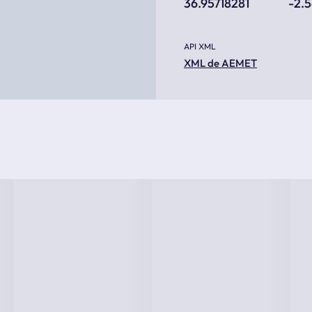
36.95718281
-2.
API XML
XML de AEMET