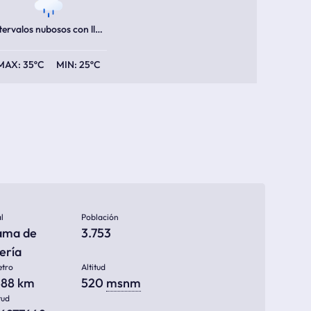
Intervalos nubosos con lluvia escasa
35ºC
25ºC
l
Población
ama de
3.753
ería
etro
Altitud
588 km
520
msnm
tud