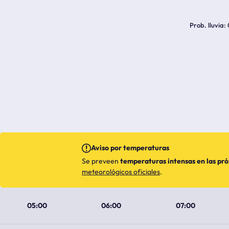
Prob. lluvia
Aviso por temperaturas
Se preveen
temperaturas intensas en las pr
meteorológicos oficiales
.
05:00
06:00
07:00