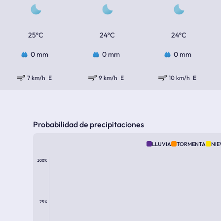
25ºC
24ºC
24ºC
0 mm
0 mm
0 mm
7 km/h
E
9 km/h
E
10 km/h
E
Probabilidad de precipitaciones
LLUVIA
TORMENTA
NIE
100%
75%