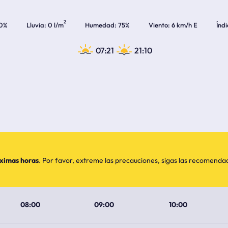
2
0%
Lluvia
0 l/m
Humedad
75%
Viento
6 km/h E
Índ
07:21
21:10
óximas horas
. Por favor, extreme las precauciones, sigas las recomend
08:00
09:00
10:00