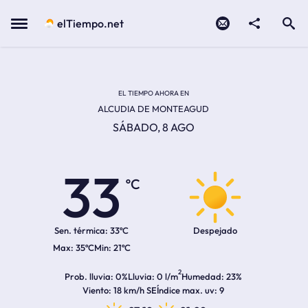
Contacto
compartir
Open search
Menu
elTiempo.net
Temperatura actual:
Temperatura máxima:
Temperatura mínima:
Hora de amanecer
Hora de anochecer
EL TIEMPO AHORA EN
ALCUDIA DE MONTEAGUD
SÁBADO, 8 AGO
33
ºC
Sen. térmica:
33ºC
Despejado
35ºC
21ºC
2
Prob. lluvia
0%
Lluvia
0 l/m
Humedad
23%
Viento
18 km/h SE
Índice max. uv
9