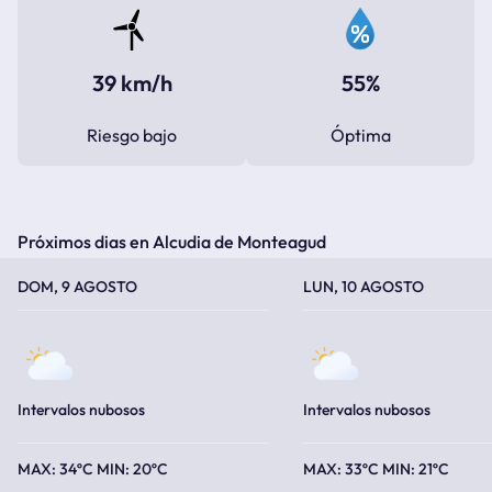
39 km/h
55%
Riesgo bajo
Óptima
Próximos dias en Alcudia de Monteagud
TEMPERATURA MÁXIMA
TEMPERATURA MÍNIMA
TEMPERATURA MÁXIMA
TEMPERATURA MÍNIMA
DOM, 9 AGOSTO
LUN, 10 AGOSTO
Intervalos nubosos
Intervalos nubosos
34ºC
20ºC
33ºC
21ºC