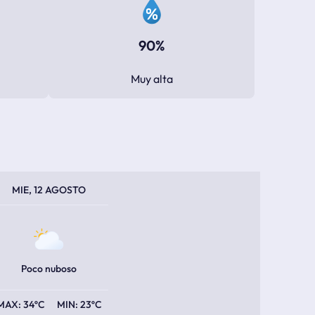
90%
Muy alta
PERATURA MÁXIMA
PERATURA MÍNIMA
MIE, 12 AGOSTO
Poco nuboso
34ºC
23ºC