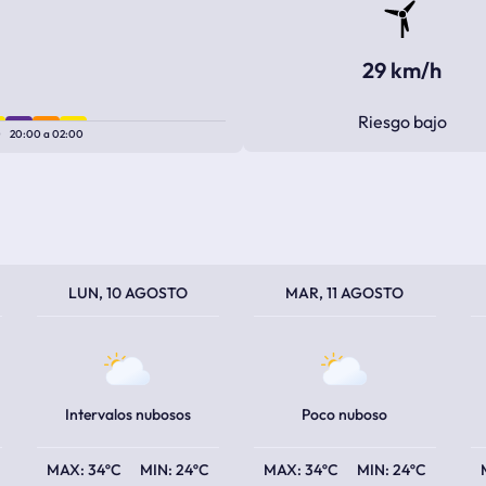
29 km/h
Riesgo bajo
0
20:00
a
02:00
TEMPERATURA MÁXIMA
TEMPERATURA MÍNIMA
TEMPERATURA MÁXIMA
TEMPERATURA MÍNIMA
TEM
TEM
LUN, 10 AGOSTO
MAR, 11 AGOSTO
Intervalos nubosos
Poco nuboso
34ºC
24ºC
34ºC
24ºC