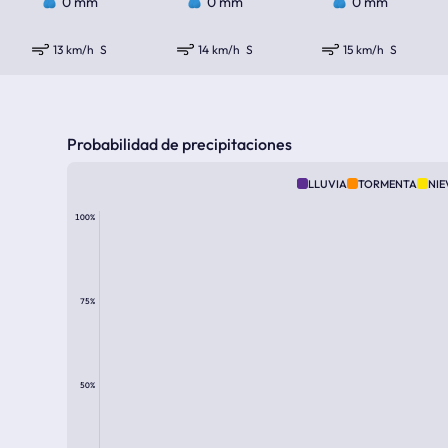
0 mm
0 mm
0 mm
13 km/h
S
14 km/h
S
15 km/h
S
Probabilidad de precipitaciones
LLUVIA
TORMENTA
NIE
100%
75%
50%