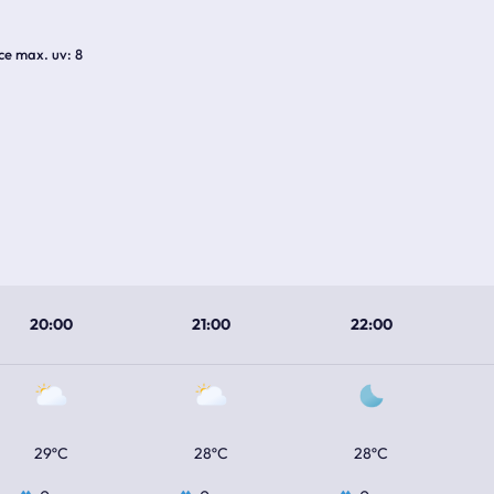
ice max. uv
8
20:00
21:00
22:00
29ºC
28ºC
28ºC