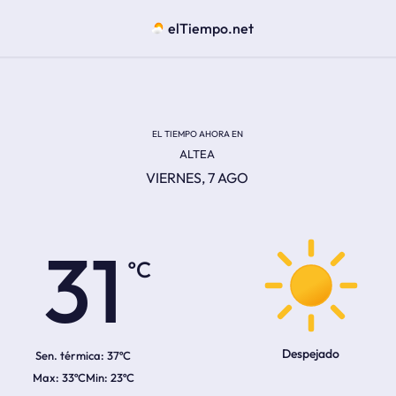
elTiempo.net
EL TIEMPO AHORA EN
ALTEA
VIERNES, 7 AGO
ºC
31
Despejado
Sen. térmica:
37ºC
33ºC
23ºC