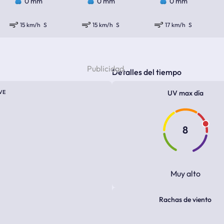
0 mm
0 mm
0 mm
15 km/h
S
15 km/h
S
17 km/h
S
Detalles del tiempo
VE
UV max día
8
Muy alto
Rachas de viento