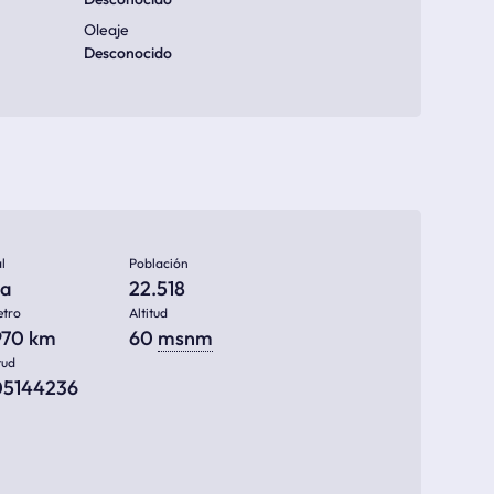
Oleaje
Desconocido
l
Población
ea
22.518
etro
Altitud
970 km
60
msnm
tud
05144236