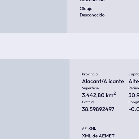
Oleaje
Desconocido
Provincia
Capita
Alacant/Alicante
Alt
Superficie
Perím
2
3.442,80 km
30.
Latitud
Longi
38.59892497
-0.
API XML
XML de AEMET