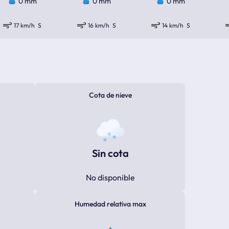
0 mm
0 mm
0 mm
17 km/h
S
16 km/h
S
14 km/h
S
Cota de nieve
Sin cota
No disponible
Humedad relativa max