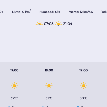
2
0%
Lluvia
0 l/m
Humedad
68%
Viento
12 km/h S
Índ
07:06
21:04
17:00
18:00
19:00
32ºC
31ºC
30ºC