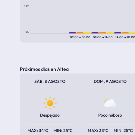
25%
0%
02:00
a
08:00
08:00
a
14:00
14:00
a
20:0
Próximos dias en Altea
TEMPERATURA MÁXIMA
TEMPERATURA MÍNIMA
TEMPERATURA MÁXIMA
TEMPERATURA MÍNIMA
SÁB, 8 AGOSTO
DOM, 9 AGOSTO
Despejado
Poco nuboso
34ºC
25ºC
33ºC
25ºC