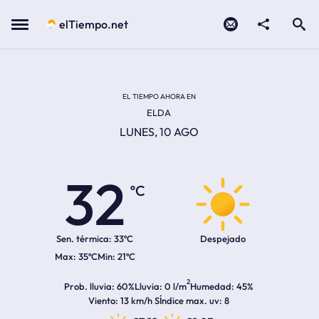
Contacto
compartir
Open search
Menu
elTiempo.net
Temperatura actual:
Temperatura máxima:
Temperatura mínima:
Hora de amanecer
Hora de anochecer
EL TIEMPO AHORA EN
ELDA
LUNES, 10 AGO
32
ºC
Sen. térmica:
33ºC
Despejado
35ºC
21ºC
2
Prob. lluvia
60%
Lluvia
0 l/m
Humedad
45%
Viento
13 km/h S
Índice max. uv
8