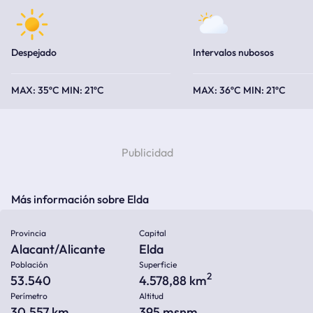
Despejado
Intervalos nubosos
35ºC
21ºC
36ºC
21ºC
Más información sobre Elda
Provincia
Capital
Alacant/Alicante
Elda
Población
Superficie
2
53.540
4.578,88 km
Perímetro
Altitud
30.557 km
395
msnm