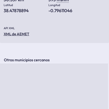
Latitud
Longitud
38.47878894
-0.79611046
API XML
XML de AEMET
Otros municipios cercanos