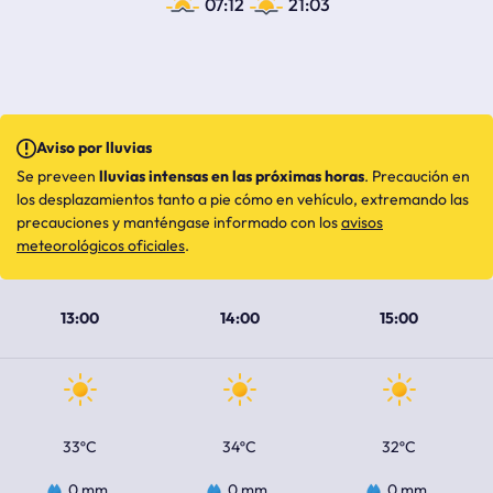
07:12
21:03
Aviso por lluvias
Se preveen
lluvias intensas en las próximas horas
. Precaución en
los desplazamientos tanto a pie cómo en vehículo, extremando las
precauciones y manténgase informado con los
avisos
meteorológicos oficiales
.
13:00
14:00
15:00
33ºC
34ºC
32ºC
0 mm
0 mm
0 mm