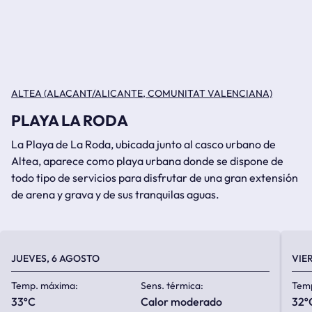
ALTEA (ALACANT/ALICANTE, COMUNITAT VALENCIANA)
PLAYA LA RODA
La Playa de La Roda, ubicada junto al casco urbano de
Altea, aparece como playa urbana donde se dispone de
todo tipo de servicios para disfrutar de una gran extensión
de arena y grava y de sus tranquilas aguas.
JUEVES, 6 AGOSTO
VIE
Temp. máxima:
Sens. térmica:
Tem
33ºC
calor moderado
32º