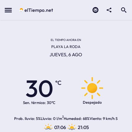
Contacto
compartir
Open search
Menu
elTiempo.net
EL TIEMPO EN LA
Temperatura actual:
Hora de amanecer
Hora de anochecer
EL TIEMPO AHORA EN
PLAYA LA RODA
JUEVES, 6 AGO
30
ºC
Despejado
Sen. térmica:
30ºC
2
Prob. lluvia
5%
Lluvia
0 l/m
Humedad
68%
Viento
9 km/h S
07:06
21:05