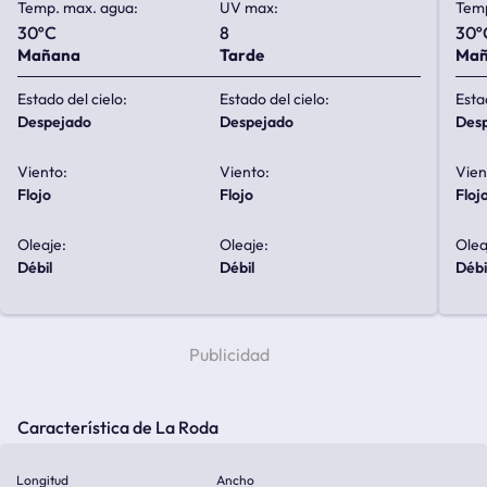
Temp. max. agua:
UV max:
Temp
30ºC
8
30º
Mañana
Tarde
Ma
Estado del cielo:
Estado del cielo:
Esta
despejado
despejado
de
Viento:
Viento:
Vien
flojo
flojo
floj
Oleaje:
Oleaje:
Olea
débil
débil
débi
Característica de La Roda
Longitud
Ancho