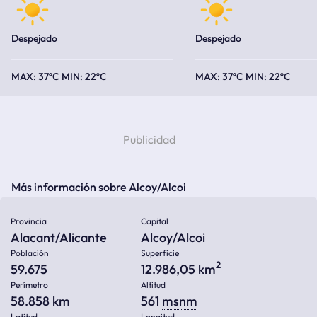
Despejado
Despejado
37ºC
22ºC
37ºC
22ºC
Más información sobre Alcoy/Alcoi
Provincia
Capital
Alacant/Alicante
Alcoy/Alcoi
Población
Superficie
2
59.675
12.986,05 km
Perímetro
Altitud
58.858 km
561
msnm
Latitud
Longitud