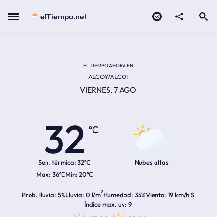
Contacto
compartir
Open search
Menu
elTiempo.net
Temperatura actual:
Temperatura máxima:
Temperatura mínima:
Hora de amanecer
Hora de anochecer
EL TIEMPO AHORA EN
ALCOY/ALCOI
VIERNES, 7 AGO
32
ºC
Sen. térmica:
32ºC
Nubes altas
36ºC
20ºC
2
Prob. lluvia
5%
Lluvia
0 l/m
Humedad
35%
Viento
19 km/h S
Índice max. uv
9