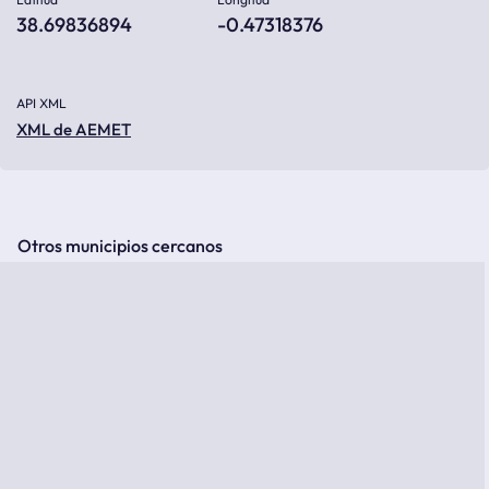
38.69836894
-0.47318376
API XML
XML de AEMET
Otros municipios cercanos