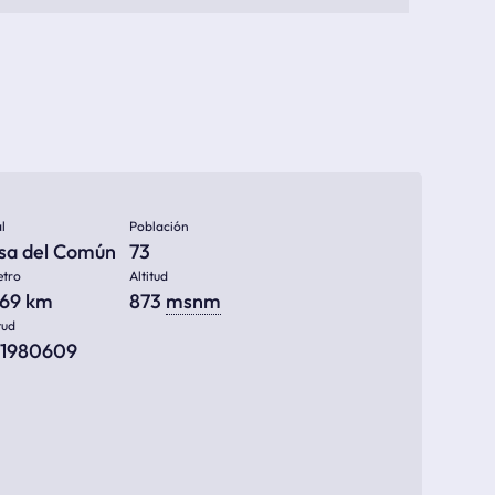
l
Población
sa del Común
73
etro
Altitud
869 km
873
msnm
tud
91980609