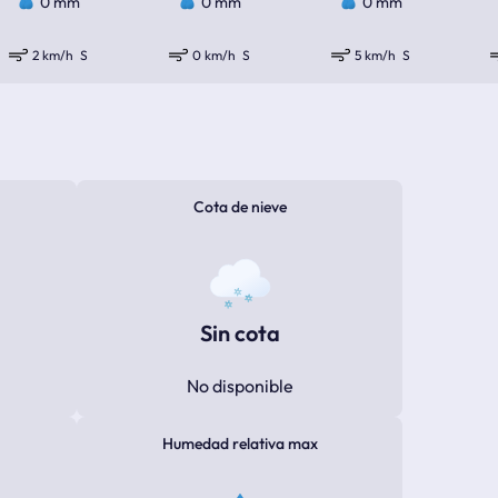
0 mm
0 mm
0 mm
2 km/h
S
0 km/h
S
5 km/h
S
Cota de nieve
Sin cota
No disponible
Humedad relativa max