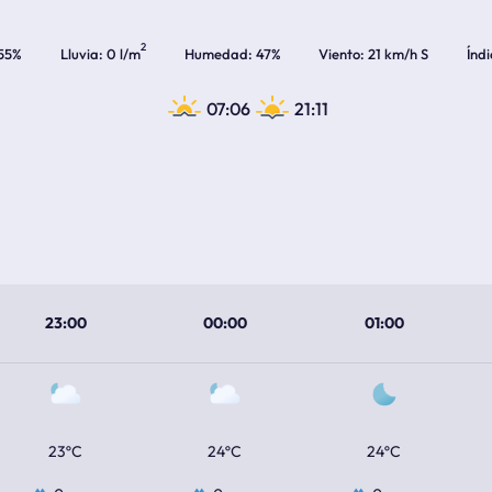
2
55%
Lluvia
0 l/m
Humedad
47%
Viento
21 km/h S
Índ
07:06
21:11
23:00
00:00
01:00
23ºC
24ºC
24ºC