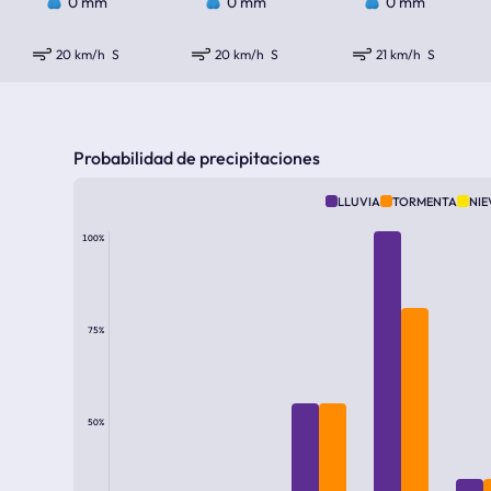
0 mm
0 mm
0 mm
20 km/h
S
20 km/h
S
21 km/h
S
Probabilidad de precipitaciones
LLUVIA
TORMENTA
NIE
100%
75%
50%