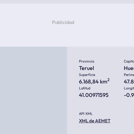
Provincia
Capita
Teruel
Hue
Superficie
Perím
2
6.168,84 km
47.
Latitud
Longi
41.00971595
-0.
API XML
XML de AEMET