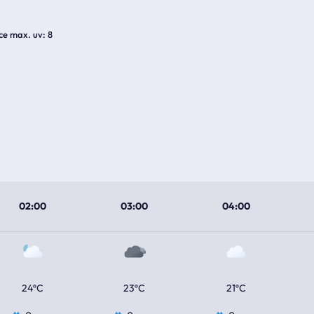
ice max. uv
8
02:00
03:00
04:00
24ºC
23ºC
21ºC