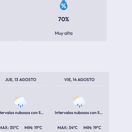
70%
Muy alta
PERATURA MÁXIMA
PERATURA MÍNIMA
TEMPERATURA MÁXIMA
TEMPERATURA MÍNIMA
JUE, 13 AGOSTO
VIE, 14 AGOSTO
Intervalos nubosos con lluvia escasa
Intervalos nubosos con lluvia escasa
35ºC
19ºC
34ºC
19ºC