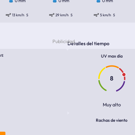
0 mm
0 mm
0 mm
13 km/h
S
29 km/h
S
5 km/h
S
Detalles del tiempo
VE
UV max día
8
Muy alto
Rachas de viento