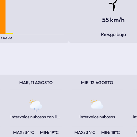
55 km/h
Riesgo bajo
0
a
02:00
TEMPERATURA MÁXIMA
TEMPERATURA MÍNIMA
TEMPERATURA MÁXIMA
TEMPERATURA MÍNIMA
TEM
TEM
MAR, 11 AGOSTO
MIE, 12 AGOSTO
Intervalos nubosos con lluvia escasa
Intervalos nubosos
34ºC
19ºC
34ºC
18ºC