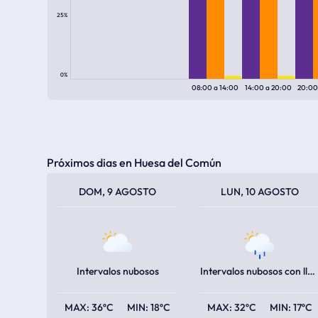
25%
0%
08:00
a
14:00
14:00
a
20:00
20:0
Próximos dias en Huesa del Común
TEMPERATURA MÁXIMA
TEMPERATURA MÍNIMA
TEMPERATURA MÁXIMA
TEMPERATURA MÍNIMA
DOM, 9 AGOSTO
LUN, 10 AGOSTO
Intervalos nubosos
Intervalos nubosos con lluvia escasa
36ºC
18ºC
32ºC
17ºC