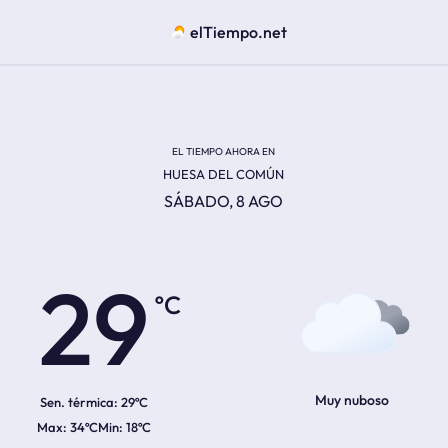
elTiempo.net
EL TIEMPO AHORA EN
HUESA DEL COMÚN
SÁBADO, 8 AGO
ºC
29
Muy nuboso
Sen. térmica:
29ºC
34ºC
18ºC