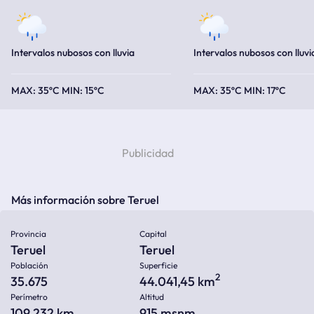
Intervalos nubosos con lluvia
Intervalos nubosos con lluvi
35ºC
15ºC
35ºC
17ºC
Más información sobre Teruel
Provincia
Capital
Teruel
Teruel
Población
Superficie
2
35.675
44.041,45 km
Perímetro
Altitud
109.232 km
915
msnm