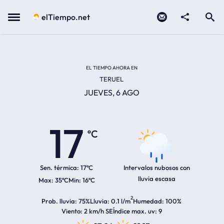
Contacto
compartir
Open search
Menu
elTiempo.net
Temperatura actual:
Temperatura máxima:
Temperatura mínima:
Hora de amanecer
Hora de anochecer
EL TIEMPO AHORA EN
TERUEL
JUEVES, 6 AGO
17
ºC
Sen. térmica:
17ºC
Intervalos nubosos con
lluvia escasa
35ºC
16ºC
2
Prob. lluvia
75%
Lluvia
0.1 l/m
Humedad
100%
Viento
2 km/h SE
Índice max. uv
9