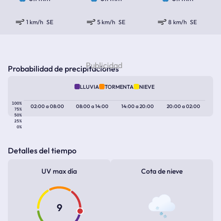
1 km/h
SE
5 km/h
SE
8 km/h
SE
Probabilidad de precipitaciones
LLUVIA
TORMENTA
NIEVE
100%
02:00
a
08:00
08:00
a
14:00
14:00
a
20:00
20:00
a
02:00
75%
50%
25%
0%
Detalles del tiempo
UV max día
Cota de nieve
9