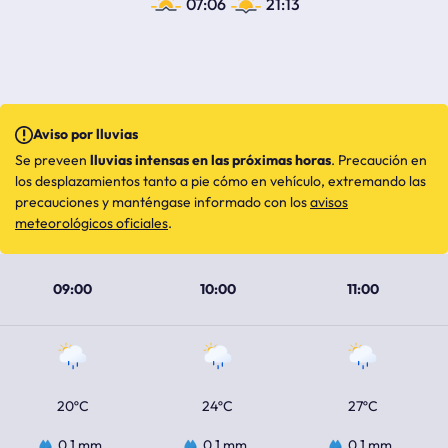
07:06
21:13
Aviso por lluvias
Se preveen
lluvias intensas en las próximas horas
. Precaución en
los desplazamientos tanto a pie cómo en vehículo, extremando las
precauciones y manténgase informado con los
avisos
meteorológicos oficiales
.
09:00
10:00
11:00
20ºC
24ºC
27ºC
0.1 mm
0.1 mm
0.1 mm