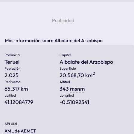
Más información sobre Albalate del Arzobispo
Provincia
Capital
Teruel
Albalate del Arzobispo
Población
Superficie
2
2.025
20.568,70 km
Perímetro
Altitud
65.317 km
343
msnm
Latitud
Longitud
41.12084779
-0.51092341
API XML
XML de AEMET