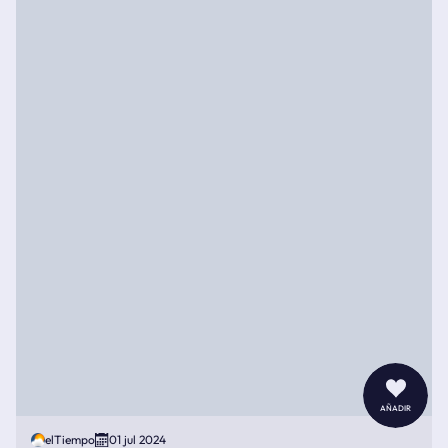
añadir
elTiempo
01 jul 2024