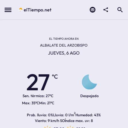
Contacto
compartir
Open search
Menu
elTiempo.net
Temperatura actual:
Temperatura máxima:
Temperatura mínima:
Hora de amanecer
Hora de anochecer
EL TIEMPO AHORA EN
ALBALATE DEL ARZOBISPO
JUEVES, 6 AGO
27
ºC
Sen. térmica:
27ºC
Despejado
35ºC
21ºC
2
Prob. lluvia
0%
Lluvia
0 l/m
Humedad
43%
Viento
9 km/h SO
Índice max. uv
8