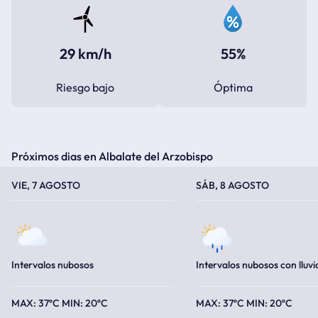
29 km/h
55%
Riesgo bajo
Óptima
Próximos dias en Albalate del Arzobispo
TEMPERATURA MÁXIMA
TEMPERATURA MÍNIMA
TEMPERATURA MÁXIMA
TEMPERATURA MÍNIMA
VIE, 7 AGOSTO
SÁB, 8 AGOSTO
Intervalos nubosos
Intervalos nubosos con lluvi
37ºC
20ºC
37ºC
20ºC