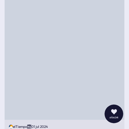
añadir
elTiempo
01 jul 2024