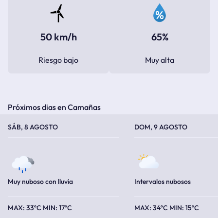
50 km/h
65%
Riesgo bajo
Muy alta
Próximos dias en Camañas
TEMPERATURA MÁXIMA
TEMPERATURA MÍNIMA
TEMPERATURA MÁXIMA
TEMPERATURA MÍNIMA
SÁB, 8 AGOSTO
DOM, 9 AGOSTO
Muy nuboso con lluvia
Intervalos nubosos
33ºC
17ºC
34ºC
15ºC