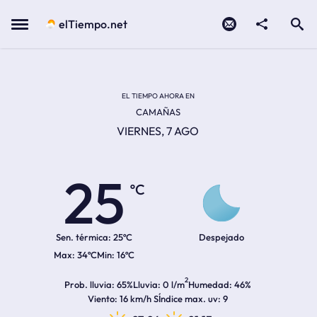
Contacto
compartir
Open search
Menu
elTiempo.net
Temperatura actual:
Temperatura máxima:
Temperatura mínima:
Hora de amanecer
Hora de anochecer
EL TIEMPO AHORA EN
CAMAÑAS
VIERNES, 7 AGO
25
ºC
Sen. térmica:
25ºC
Despejado
34ºC
16ºC
2
Prob. lluvia
65%
Lluvia
0 l/m
Humedad
46%
Viento
16 km/h S
Índice max. uv
9