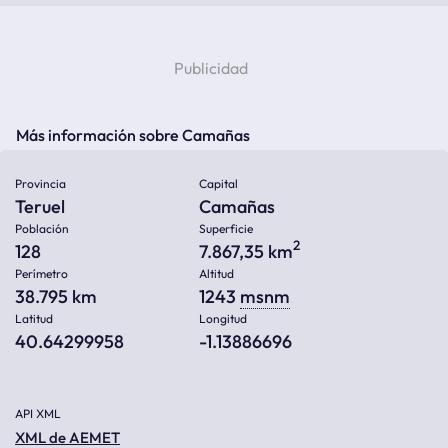
Más información sobre Camañas
Provincia
Capital
Teruel
Camañas
Población
Superficie
2
128
7.867,35 km
Perímetro
Altitud
38.795 km
1243
msnm
Latitud
Longitud
40.64299958
-1.13886696
API XML
XML de AEMET