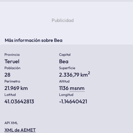
Más información sobre Bea
Provincia
Capital
Teruel
Bea
Población
Superficie
2
28
2.336,79 km
Perímetro
Altitud
21.969 km
1136
msnm
Latitud
Longitud
41.03642813
-1.14640421
API XML
XML de AEMET