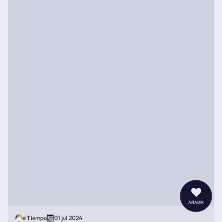
añadir
elTiempo
01 jul 2024