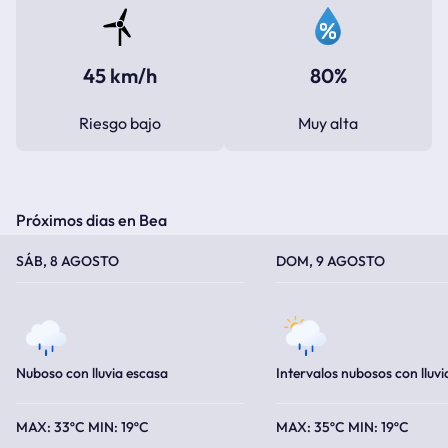
45 km/h
80%
Riesgo bajo
Muy alta
Próximos dias en Bea
TEMPERATURA MÁXIMA
TEMPERATURA MÍNIMA
TEMPERATURA MÁXIMA
TEMPERATURA MÍNIMA
SÁB, 8 AGOSTO
DOM, 9 AGOSTO
Nuboso con lluvia escasa
Intervalos nubosos con lluvi
33ºC
19ºC
35ºC
19ºC