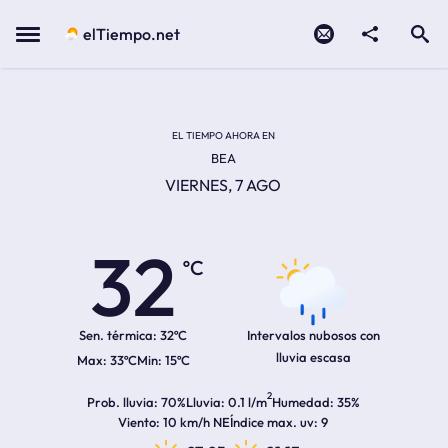
Contacto
compartir
Open search
Menu
elTiempo.net
Temperatura actual:
Temperatura máxima:
Temperatura mínima:
Hora de amanecer
Hora de anochecer
EL TIEMPO AHORA EN
BEA
VIERNES, 7 AGO
32
ºC
Sen. térmica:
32ºC
Intervalos nubosos con
lluvia escasa
33ºC
15ºC
2
Prob. lluvia
70%
Lluvia
0.1 l/m
Humedad
35%
Viento
10 km/h NE
Índice max. uv
9