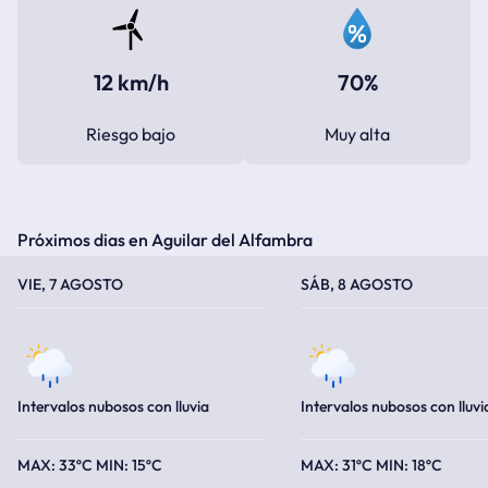
12 km/h
70%
Riesgo bajo
Muy alta
Próximos dias en Aguilar del Alfambra
TEMPERATURA MÁXIMA
TEMPERATURA MÍNIMA
TEMPERATURA MÁXIMA
TEMPERATURA MÍNIMA
VIE, 7 AGOSTO
SÁB, 8 AGOSTO
Intervalos nubosos con lluvia
Intervalos nubosos con lluvi
33ºC
15ºC
31ºC
18ºC