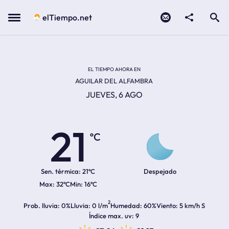
Contacto
compartir
Open search
Menu
elTiempo.net
Temperatura actual:
Temperatura máxima:
Temperatura mínima:
Hora de amanecer
Hora de anochecer
EL TIEMPO AHORA EN
AGUILAR DEL ALFAMBRA
JUEVES, 6 AGO
21
ºC
Sen. térmica:
21ºC
Despejado
32ºC
16ºC
2
Prob. lluvia
0%
Lluvia
0 l/m
Humedad
60%
Viento
5 km/h S
Índice max. uv
9